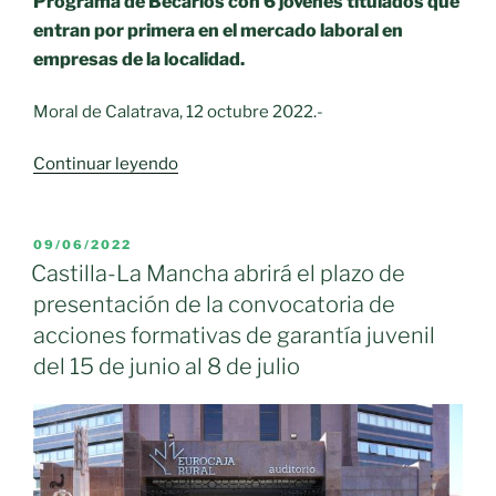
Programa de Becarios con 6 jóvenes titulados que
entran por primera en el mercado laboral en
empresas de la localidad.
Moral de Calatrava, 12 octubre 2022.-
«EL
Continuar leyendo
AYUNTAMIENTO
DE
MORAL
PUBLICADO
09/06/2022
EL
IMPULSA
Castilla-La Mancha abrirá el plazo de
EL
presentación de la convocatoria de
EMPLEO
acciones formativas de garantía juvenil
ENTRE
del 15 de junio al 8 de julio
LOS
JÓVENES
MORALEÑOS»