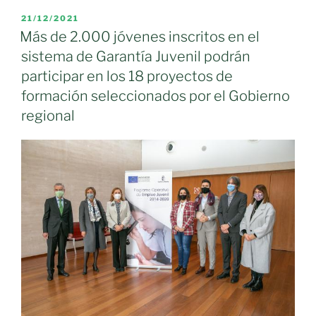
abrirá
PUBLICADO
21/12/2021
EL
el
Más de 2.000 jóvenes inscritos en el
plazo
sistema de Garantía Juvenil podrán
de
participar en los 18 proyectos de
presentación
formación seleccionados por el Gobierno
de
regional
la
convocatoria
de
acciones
formativas
de
garantía
juvenil
del
15
de
junio