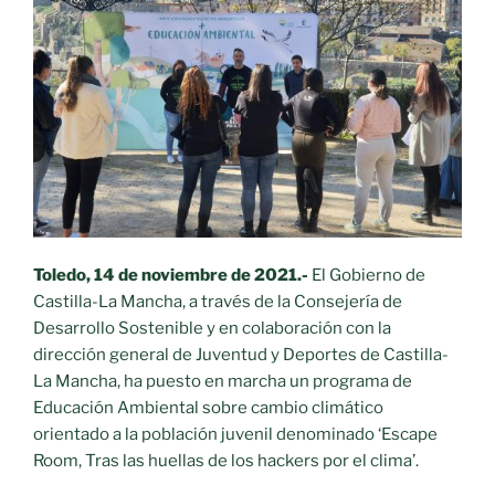
de
FP
Básica
para
concienciar
y
promover
la
acción
frente
Toledo, 14 de noviembre de 2021.-
El Gobierno de
al
Castilla-La Mancha, a través de la Consejería de
cambio
Desarrollo Sostenible y en colaboración con la
climático»
dirección general de Juventud y Deportes de Castilla-
La Mancha, ha puesto en marcha un programa de
Educación Ambiental sobre cambio climático
orientado a la población juvenil denominado ‘Escape
Room, Tras las huellas de los hackers por el clima’.