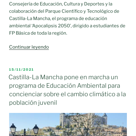
Consejería de Educación, Cultura y Deportes y la
colaboración del Parque Científico y Tecnológico de
Castilla-La Mancha, el programa de educación
ambiental ‘Apocalipsis 2050’, dirigido a estudiantes de
FP Básica de toda la región.
«Castilla-
Continuar leyendo
La
Mancha
pone
PUBLICADO
15/11/2021
EL
en
Castilla-La Mancha pone en marcha un
marcha
programa de Educación Ambiental para
un
concienciar sobre el cambio climático a la
‘escape-
población juvenil
room
virtual’
dirigido
a
estudiantes