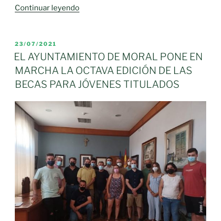
«Castilla-
Continuar leyendo
La
Mancha
pone
PUBLICADO
23/07/2021
EL
en
EL AYUNTAMIENTO DE MORAL PONE EN
marcha
MARCHA LA OCTAVA EDICIÓN DE LAS
un
BECAS PARA JÓVENES TITULADOS
programa
de
Educación
Ambiental
para
concienciar
sobre
el
cambio
climático
a
la