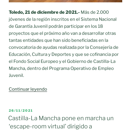
al
8
Toledo
, 21 de diciembre de 2021.-
Más de 2.000
de
jóvenes de la región inscritos en el Sistema Nacional
julio»
de Garantía Juvenil podrán participar en los 18
proyectos que el próximo año van a desarrollar otras
tantas entidades que han sido beneficiadas en la
convocatoria de ayudas realizada por la Consejería de
Educación, Cultura y Deportes y que se cofinancia por
el Fondo Social Europeo y el Gobierno de Castilla-La
Mancha, dentro del Programa Operativo de Empleo
Juvenil.
«Más
Continuar leyendo
de
2.000
jóvenes
PUBLICADO
26/11/2021
EL
inscritos
Castilla-La Mancha pone en marcha un
en
‘escape-room virtual’ dirigido a
el