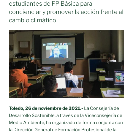
estudiantes de FP Básica para
sistema
concienciar y promover la acción frente al
de
cambio climático
Garantía
Juvenil
podrán
participar
en
los
18
proyectos
de
formación
seleccionados
por
el
Toledo, 26 de noviembre de 2021.-
La Consejería de
Gobierno
Desarrollo Sostenible, a través de la Viceconsejería de
regional»
Medio Ambiente, ha organizado de forma conjunta con
la Dirección General de Formación Profesional de la