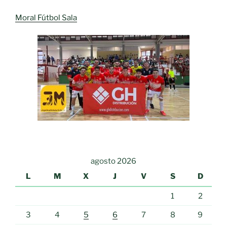
Moral Fútbol Sala
agosto 2026
L
M
X
J
V
S
D
1
2
3
4
5
6
7
8
9