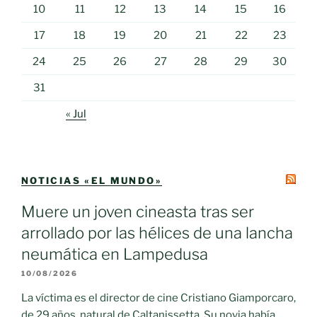
10
11
12
13
14
15
16
17
18
19
20
21
22
23
24
25
26
27
28
29
30
31
« Jul
NOTICIAS «EL MUNDO»
Muere un joven cineasta tras ser
arrollado por las hélices de una lancha
neumática en Lampedusa
10/08/2026
La víctima es el director de cine Cristiano Giamporcaro,
de 29 años, natural de Caltanissetta. Su novia había