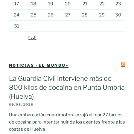
17
18
19
20
21
22
23
24
25
26
27
28
29
30
31
« Jul
NOTICIAS «EL MUNDO»
La Guardia Civil interviene más de
800 kilos de cocaína en Punta Umbría
(Huelva)
09/08/2026
Una embarcación cuatrimotora arrojó al mar 27 fardos
de cocaína para intentar huir de los agentes frente a las
costas de Huelva