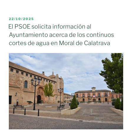
PLANIFICACIÓN
EN
EL
PUBLICADO
22/10/2025
EL
PABELLÓN
El PSOE solicita información al
MUNICIPAL»
Ayuntamiento acerca de los continuos
cortes de agua en Moral de Calatrava