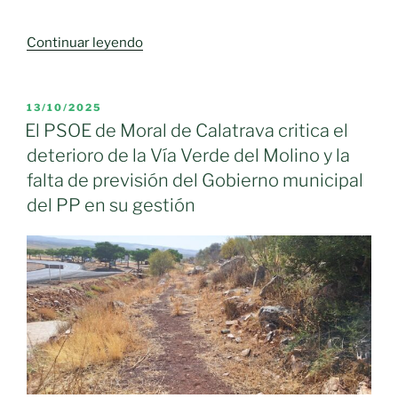
«El
Continuar leyendo
PSOE
solicita
información
PUBLICADO
13/10/2025
EL
al
El PSOE de Moral de Calatrava critica el
Ayuntamiento
deterioro de la Vía Verde del Molino y la
acerca
falta de previsión del Gobierno municipal
de
del PP en su gestión
los
continuos
cortes
de
agua
en
Moral
de
Calatrava»