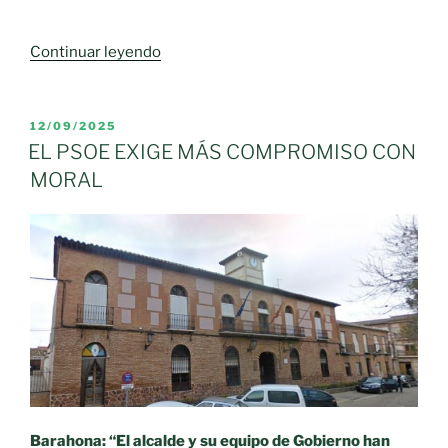
«El
Continuar leyendo
PSOE
de
Moral
PUBLICADO
12/09/2025
EL
de
EL PSOE EXIGE MÁS COMPROMISO CON
Calatrava
MORAL
critica
el
deterioro
de
la
Vía
Verde
del
Molino
y
la
Barahona: “El alcalde y su equipo de Gobierno han