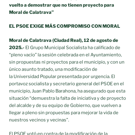
falta
vuelto a demostrar que no
tienen proyecto para
de
Moral de Calatrava”
previsión
del
EL PSOE EXIGE MÁS COMPROMISO CON MORAL
Gobierno
municipal
Moral de Calatrava (Ciudad Real), 12 de agosto de
del
2025.-
El Grupo Municipal Socialista ha calificado de
PP
“pleno vacío” la sesión celebrada en el Ayuntamiento,
en
sin propuestas ni proyectos para el municipio, y con un
su
único asunto tratado, una modificación de
gestión»
la Universidad Popular presentada por urgencia. El
portavoz socialista y secretario general del PSOE en el
municipio, Juan Pablo Barahona, ha asegurado que esta
situación “demuestra la falta de iniciativa y de proyecto
del alcalde y de su equipo de Gobierno, que vuelven a
llegar a pleno sin propuestas para mejorar la vida de
nuestros vecinos y vecinas”.
El PSOE votó en contra de la modificación de la