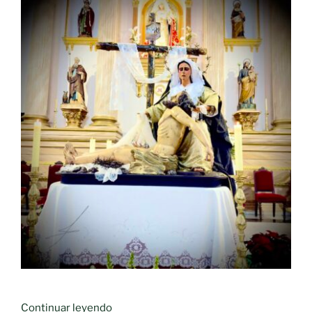
«La
Continuar leyendo