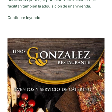
facilitan también la adquisición de una vivienda.
«EL
Continuar leyendo
AYUNTAMIENTO
DE
MORAL
ELIMINA
LA
TASA
DE
LICENCIA
DE
APERTURA
DE
ACTIVIDAD
Y
LA
DE