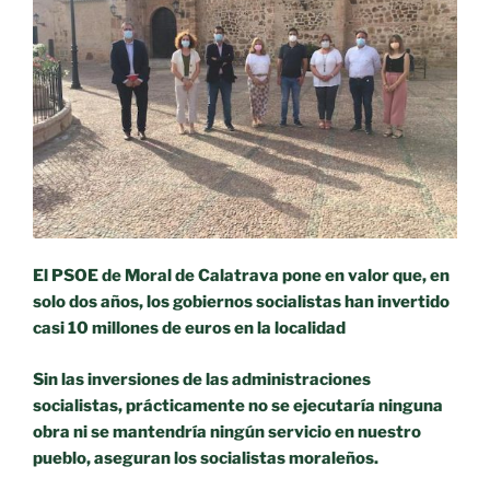
que
996
ciudadrealeños
disfruten
de
un
contrato
de
trabajo
de
tres
El PSOE de Moral de Calatrava pone en valor que, en
meses»
solo dos años, los gobiernos socialistas han invertido
casi 10 millones de euros en la localidad
Sin las inversiones de las administraciones
socialistas, prácticamente no se ejecutaría ninguna
obra ni se mantendría ningún servicio en nuestro
pueblo, aseguran los socialistas moraleños.