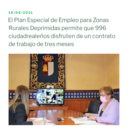
de
mayores
PUBLICADO
18/06/2021
EL
de
El Plan Especial de Empleo para Zonas
Moral
Rurales Deprimidas permite que 996
de
ciudadrealeños disfruten de un contrato
Calatrava
de trabajo de tres meses
ya
cuenta
con
una
instalación
fotovoltaica
para
la
generación
de
energía
limpia