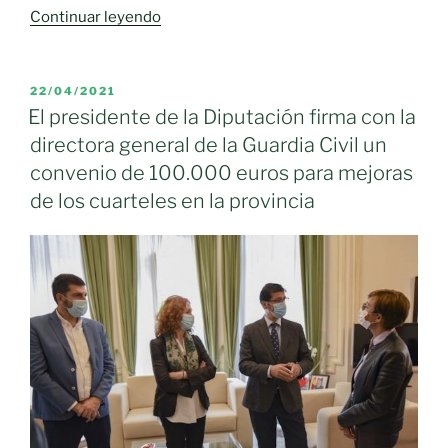
«Reunión
Continuar leyendo
de
alto
nivel
PUBLICADO
22/04/2021
EL
en
El presidente de la Diputación firma con la
la
directora general de la Guardia Civil un
sede
convenio de 100.000 euros para mejoras
del
de los cuarteles en la provincia
PSOE
de
Moral
de
Calatrava»