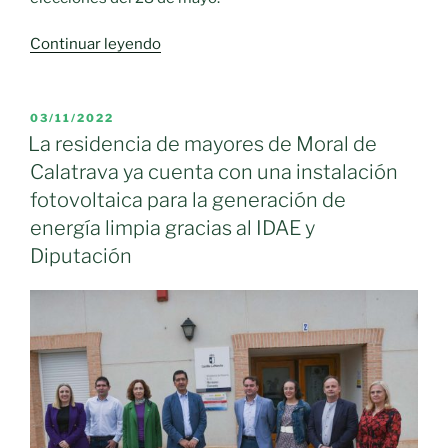
«Juan
Continuar leyendo
Pablo
Barahona
encabeza
PUBLICADO
03/11/2022
EL
la
La residencia de mayores de Moral de
candidatura
Calatrava ya cuenta con una instalación
socialista
fotovoltaica para la generación de
“con
energía limpia gracias al IDAE y
la
Diputación
ilusión
y
el
compromiso
de
transformar
Moral
de