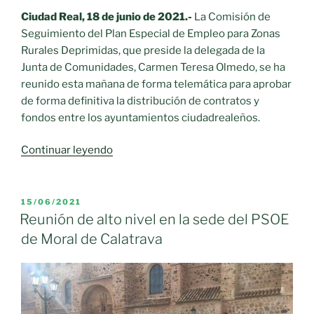
gracias
Ciudad Real, 18 de junio de 2021.-
La Comisión de
al
Seguimiento del Plan Especial de Empleo para Zonas
IDAE
Rurales Deprimidas, que preside la delegada de la
y
Junta de Comunidades, Carmen Teresa Olmedo, se ha
Diputación»
reunido esta mañana de forma telemática para aprobar
de forma definitiva la distribución de contratos y
fondos entre los ayuntamientos ciudadrealeños.
«El
Continuar leyendo
Plan
Especial
de
PUBLICADO
15/06/2021
EL
Empleo
Reunión de alto nivel en la sede del PSOE
para
de Moral de Calatrava
Zonas
Rurales
Deprimidas
permite