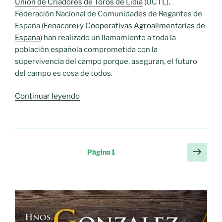
Unión de Criadores de Toros de Lidia
(UCTL),
Federación Nacional de Comunidades de Regantes de
España (
Fenacore
) y
Cooperativas Agroalimentarias de
España
) han realizado un llamamiento a toda la
población española comprometida con la
supervivencia del campo porque, aseguran, el futuro
del campo es cosa de todos.
«El
Continuar leyendo
futuro
del
campo
es
Paginación
Sigu
Página
1
cosa
pági
de
de
entradas
todos:
Invitan
a
toda