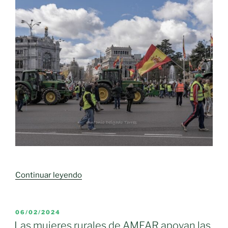
«Miles
Continuar leyendo
de
agricultores
desbordan
PUBLICADO
06/02/2024
EL
las
Las mujeres rurales de AMFAR apoyan las