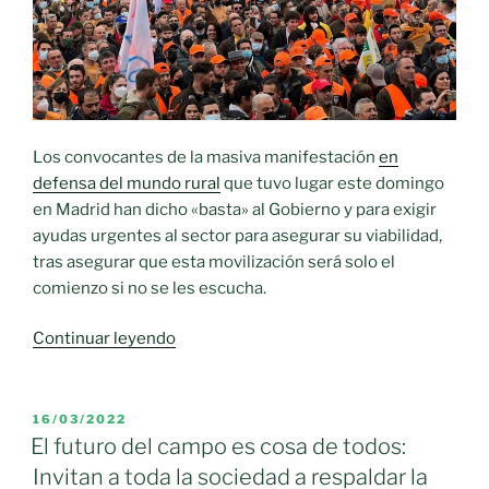
de
las
ayudas
de
desarrollo
rural»
Los convocantes de la masiva manifestación
en
defensa del mundo rural
que tuvo lugar este domingo
en Madrid han dicho «basta» al Gobierno y para exigir
ayudas urgentes al sector para asegurar su viabilidad,
tras asegurar que esta movilización será solo el
comienzo si no se les escucha.
«El
Continuar leyendo
mundo
rural
toma
PUBLICADO
16/03/2022
EL
Madrid
El futuro del campo es cosa de todos:
para
Invitan a toda la sociedad a respaldar la