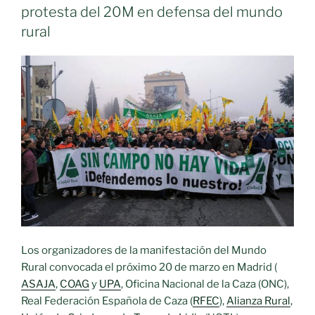
exigir
protesta del 20M en defensa del mundo
ayudas
rural
urgentes
y
advierte
de
que
será
solo
el
comienzo
si
no
se
les
Los organizadores de la manifestación del Mundo
escucha»
Rural convocada el próximo 20 de marzo en Madrid (
ASAJA
,
COAG
y
UPA
, Oficina Nacional de la Caza (ONC),
Real Federación Española de Caza (
RFEC
),
Alianza Rural
,