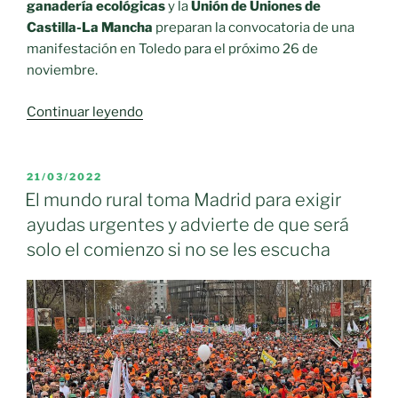
ganadería ecológicas
y la
Unión de Uniones de
Castilla-La Mancha
preparan la convocatoria de una
manifestación en Toledo para el próximo 26 de
noviembre.
«Unión
Continuar leyendo
de
Uniones
de
PUBLICADO
21/03/2022
EL
Castilla-
El mundo rural toma Madrid para exigir
La
ayudas urgentes y advierte de que será
Mancha
solo el comienzo si no se les escucha
se
manifestará
para
solicitar
un
reparto
adecuado