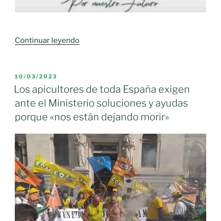
«Las
Continuar leyendo
mujeres
rurales
de
PUBLICADO
10/03/2023
EL
AMFAR
Los apicultores de toda España exigen
apoyan
ante el Ministerio soluciones y ayudas
las
porque «nos están dejando morir»
concentraciones
de
los
agricultores
y
ganaderos»