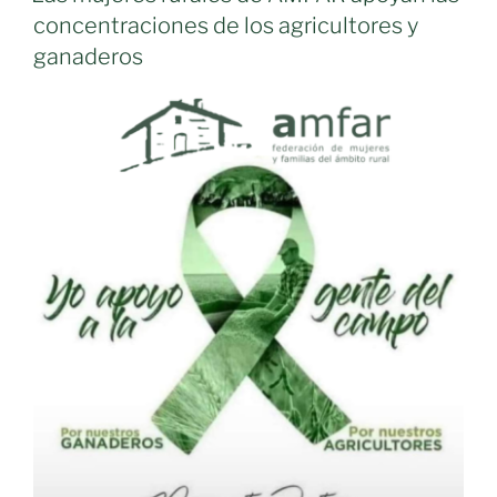
previsiones
concentraciones de los agricultores y
y
ganaderos
toman
Madrid»