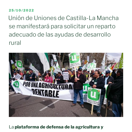
de
toda
PUBLICADO
25/10/2022
EL
España
Unión de Uniones de Castilla-La Mancha
exigen
se manifestará para solicitar un reparto
ante
adecuado de las ayudas de desarrollo
el
rural
Ministerio
soluciones
y
ayudas
porque
«nos
están
dejando
morir»»
La
plataforma de defensa de la agricultura y