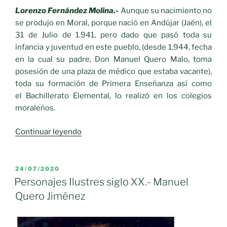
Lorenzo Fernández Molina.-
Aunque su nacimiento no
se produjo en Moral, porque nació en Andújar (Jaén), el
31 de Julio de 1.941, pero dado que pasó toda su
infancia y juventud en este pueblo, (desde 1.944, fecha
en la cual su padre, Don Manuel Quero Malo, toma
posesión de una plaza de médico que estaba vacante),
toda su formación de Primera Enseñanza así como
el Bachillerato Elemental, lo realizó en los colegios
moraleños.
«DR.
Continuar leyendo
DON
MANUEL
QUERO
PUBLICADO
24/07/2020
EL
JIMÉNEZ»
Personajes Ilustres siglo XX.- Manuel
Quero Jiménez