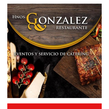
I
Feria
Nacional
del
Sector
Primario
«Mundo
Rural»»