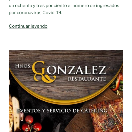
un ochenta y tres por ciento el número de ingresados
por coronavirus Covid-19.
«Hospitalización
Continuar leyendo
pediátrica
y
materno-
infantil»