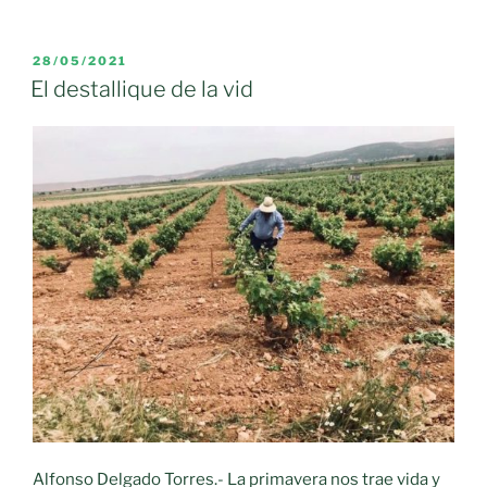
paro
baja
un
PUBLICADO
28/05/2021
EL
9.01
El destallique de la vid
%
durante
MAYO
(
2021
)
en
Moral
de
Calatrava»
Alfonso Delgado Torres.- La primavera nos trae vida y