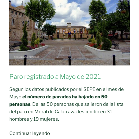
Concurso
Local
de
Cruces.»
Paro registrado a Mayo de 2021.
Segun los datos publicados por el
SEPE
en el mes de
Mayo
el número de parados ha bajado en 50
personas
. De las 50 personas que salieron de la lista
del paro en Moral de Calatrava descendio en 31
hombres y 19 mujeres.
«El
Continuar leyendo