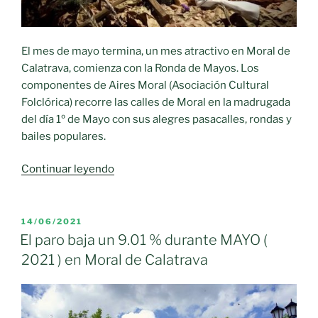
El mes de mayo termina, un mes atractivo en Moral de
Calatrava, comienza con la Ronda de Mayos. Los
componentes de Aires Moral (Asociación Cultural
Folclórica) recorre las calles de Moral en la madrugada
del día 1º de Mayo con sus alegres pasacalles, rondas y
bailes populares.
«Se
Continuar leyendo
nos
va
el
PUBLICADO
14/06/2021
EL
mes
El paro baja un 9.01 % durante MAYO (
de
2021 ) en Moral de Calatrava
mayo.
Resultado
del