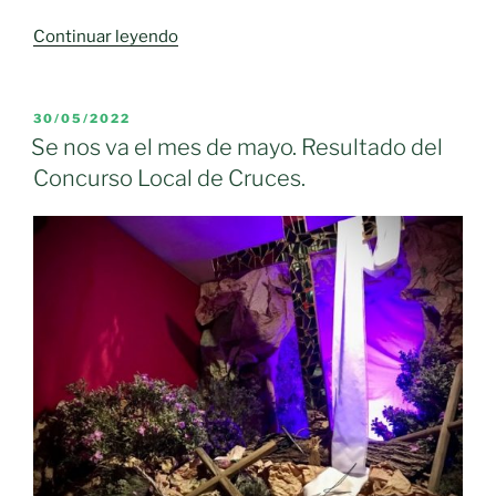
«El
Continuar leyendo
paro
baja
un
PUBLICADO
30/05/2022
EL
3.75
Se nos va el mes de mayo. Resultado del
%
Concurso Local de Cruces.
durante
MAYO
(
2022
)
en
Moral
de
Calatrava»