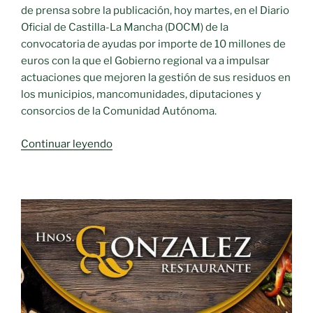
de prensa sobre la publicación, hoy martes, en el Diario
Oficial de Castilla-La Mancha (DOCM) de la
convocatoria de ayudas por importe de 10 millones de
euros con la que el Gobierno regional va a impulsar
actuaciones que mejoren la gestión de sus residuos en
los municipios, mancomunidades, diputaciones y
consorcios de la Comunidad Autónoma.
«Ayudas
Continuar leyendo
a
municipios,
mancomunidades,
diputaciones
y
consorcios
10
millones
de
euros