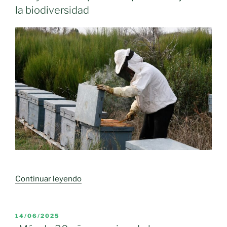
la biodiversidad
«Castilla-
Continuar leyendo
La
Mancha
destina
PUBLICADO
14/06/2025
EL
16,4