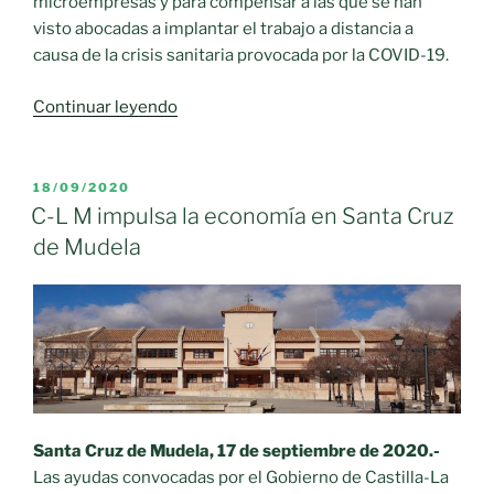
microempresas y para compensar a las que se han
visto abocadas a implantar el trabajo a distancia a
causa de la crisis sanitaria provocada por la COVID-19.
«El
Continuar leyendo
Gobierno
de
Castilla-
PUBLICADO
18/09/2020
EL
La
C-L M impulsa la economía en Santa Cruz
Mancha
de Mudela
fomenta
el
teletrabajo
con
ayudas
para
la
transformación
Santa Cruz de Mudela, 17 de septiembre de 2020.-
y
Las ayudas convocadas por el Gobierno de Castilla-La