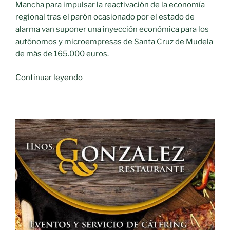
creación
Mancha para impulsar la reactivación de la economía
de
regional tras el parón ocasionado por el estado de
nuevos
alarma van suponer una inyección económica para los
empleos
autónomos y microempresas de Santa Cruz de Mudela
a
de más de 165.000 euros.
distancia
«C-
Continuar leyendo
en
L
pymes»
M
impulsa
la
economía
en
Santa
Cruz
de
Mudela»