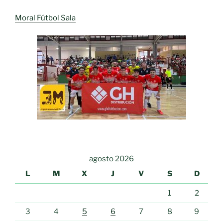
Moral Fútbol Sala
agosto 2026
L
M
X
J
V
S
D
1
2
3
4
5
6
7
8
9