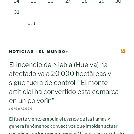
24
25
26
27
28
29
30
31
« Jul
NOTICIAS «EL MUNDO»
El incendio de Niebla (Huelva) ha
afectado ya a 20.000 hectáreas y
sigue fuera de control: "El monte
artificial ha convertido esta comarca
en un polvorín"
10/08/2026
El fuerte viento empuja el avance de las llamas y
genera fenómenos convectivos que impiden actuar
con eficacia a los medios aéreos / El entorno ha sufrido