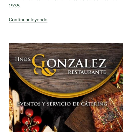
1935.
«Personajes
Continuar leyendo
Ilustres
del
siglo
XX.-
Don
Miguel
Sánchez
Maroto»