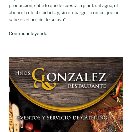
producción, sabe lo que le cuesta la planta, el agua, el
abono, la electricidad… y, sin embargo, lo único que no
sabe es el precio de su uva”.
«ASAJA
Continuar leyendo
CLM
han
planteado
la
necesidad
de
unos
precios
mínimos
de
la
uva»