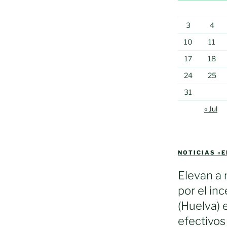
3
4
10
11
17
18
24
25
31
« Jul
NOTICIAS «
Elevan a 
por el in
(Huelva) 
efectivos