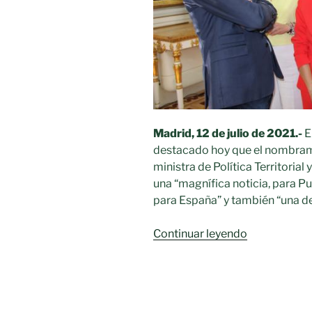
Madrid, 12 de julio de 2021.-
E
destacado hoy que el nombram
ministra de Política Territoria
una “magnífica noticia, para Pu
para España” y también “una de
«El
Continuar leyendo
Gobierno
de
Castilla-
La