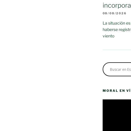
incorpor
08/08/2026
La situación es
haberse regist
viento
MORAL EN V
Reproductor
de
vídeo