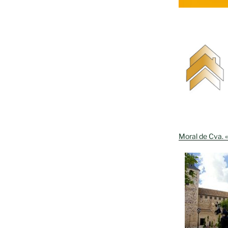
to
Moral de Cva. «