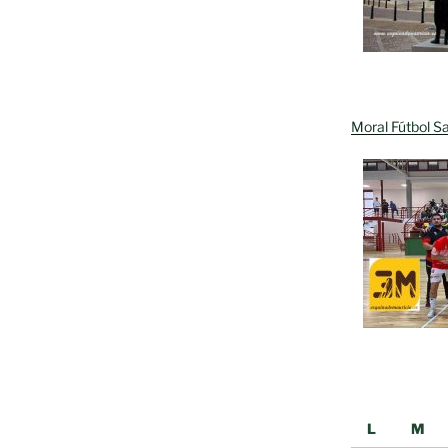
Moral Fútbol Sa
L
M