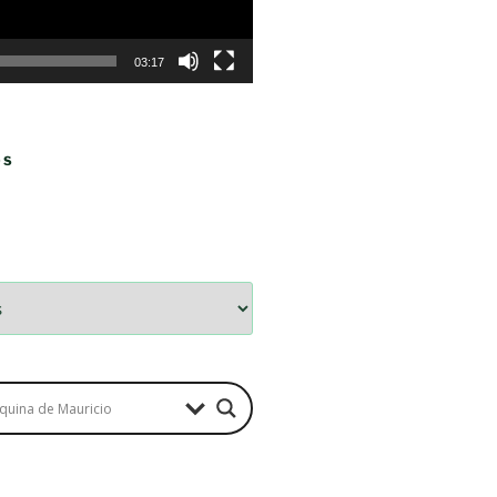
03:17
OS