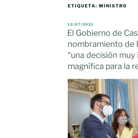
ETIQUETA:
MINISTRO
PUBLICADO
12/07/2021
EL
El Gobierno de Cast
nombramiento de I
“una decisión muy i
magnífica para la r