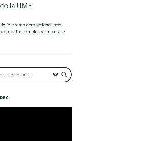
ado la UME
 de "extrema complejidad" tras
rado cuatro cambios radicales de
ÍDEO