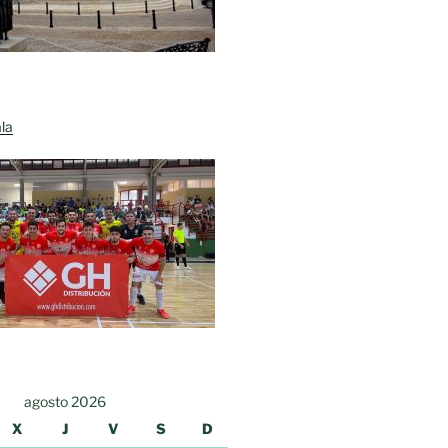
la
agosto 2026
X
J
V
S
D