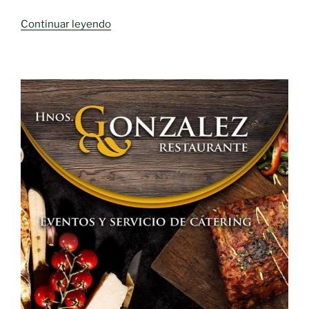
«Día
Continuar leyendo
Mundial
del
Medio
Ambiente»