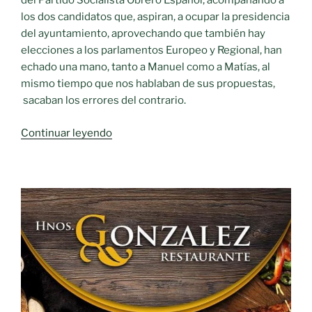
del Partido Socialista Obrero Español, acompañando a
los dos candidatos que, aspiran, a ocupar la presidencia
del ayuntamiento, aprovechando que también hay
elecciones a los parlamentos Europeo y Regional, han
echado una mano, tanto a Manuel como a Matías, al
mismo tiempo que nos hablaban de sus propuestas,
sacaban los errores del contrario.
«A
Continuar leyendo
tres
días
de
las
Municipales»