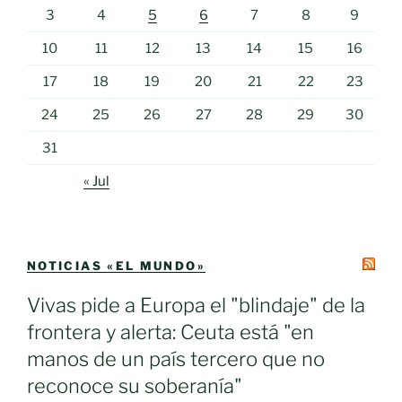
3
4
5
6
7
8
9
10
11
12
13
14
15
16
17
18
19
20
21
22
23
24
25
26
27
28
29
30
31
« Jul
NOTICIAS «EL MUNDO»
Vivas pide a Europa el "blindaje" de la
frontera y alerta: Ceuta está "en
manos de un país tercero que no
reconoce su soberanía"