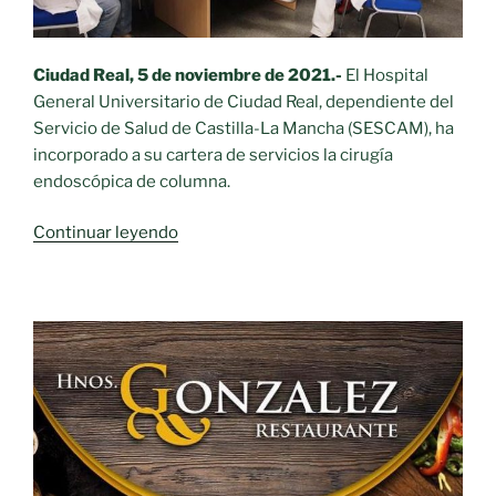
Ciudad Real, 5 de noviembre de 2021.-
El Hospital
General Universitario de Ciudad Real, dependiente del
Servicio de Salud de Castilla-La Mancha (SESCAM), ha
incorporado a su cartera de servicios la cirugía
endoscópica de columna.
«El
Continuar leyendo
Hospital
General
Universitario
de
Ciudad
Real
incorpora
a
su