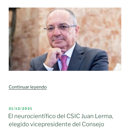
«El
Continuar leyendo
Neurocientífico
Juan
Lerma
PUBLICADO
21/12/2021
EL
pide
El neurocientífico del CSIC Juan Lerma,
no
elegido vicepresidente del Consejo
separar