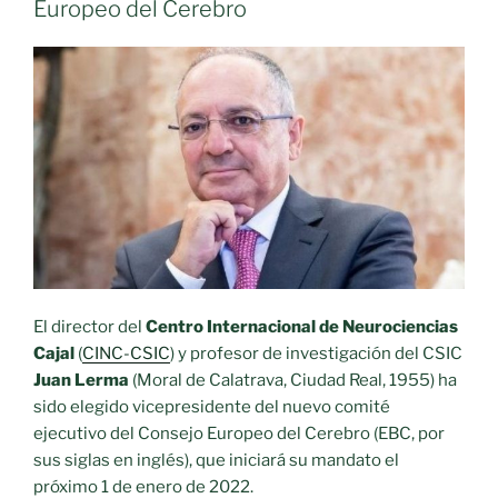
Europeo del Cerebro
enfermedad
neurológica
y
mental:
«Todo
es
salud
cerebral»»
El director del
Centro Internacional de Neurociencias
Cajal
(
CINC-CSIC
) y profesor de investigación del CSIC
Juan Lerma
(Moral de Calatrava, Ciudad Real, 1955) ha
sido elegido vicepresidente del nuevo comité
ejecutivo del Consejo Europeo del Cerebro (EBC, por
sus siglas en inglés), que iniciará su mandato el
próximo 1 de enero de 2022.