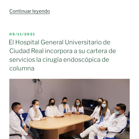
«El
Continuar leyendo
neurocientífico
del
CSIC
PUBLICADO
05/11/2021
EL
Juan
El Hospital General Universitario de
Lerma,
Ciudad Real incorpora a su cartera de
elegido
servicios la cirugía endoscópica de
vicepresidente
columna
del
Consejo
Europeo
del
Cerebro»