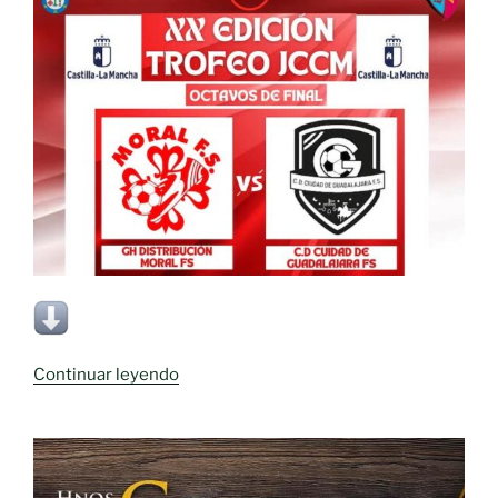
«𝐎𝐂𝐓𝐀𝐕𝐎𝐒
Continuar leyendo
𝐃𝐄
𝐅𝐈𝐍𝐀𝐋
𝐓𝐑𝐎𝐅𝐄𝐎
𝐉𝐂𝐂𝐌»