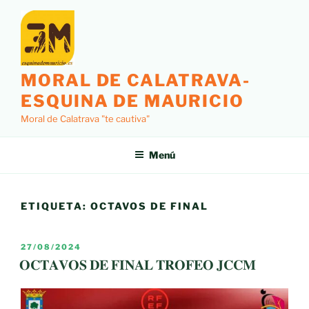
Saltar
al
contenido
MORAL DE CALATRAVA-
ESQUINA DE MAURICIO
Moral de Calatrava "te cautiva"
Menú
ETIQUETA:
OCTAVOS DE FINAL
PUBLICADO
27/08/2024
EL
𝐎𝐂𝐓𝐀𝐕𝐎𝐒 𝐃𝐄 𝐅𝐈𝐍𝐀𝐋 𝐓𝐑𝐎𝐅𝐄𝐎 𝐉𝐂𝐂𝐌