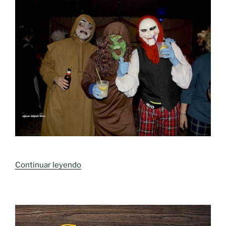
«Programa
Continuar leyendo
CARNAVAL
2025,
Moral
de
Calatrava»