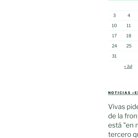
3
4
10
11
17
18
24
25
nto
31
« Jul
NOTICIAS «
Vivas pid
de la fron
está "en 
tercero q