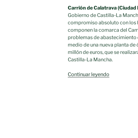
Carrión de Calatrava (Ciudad 
Gobierno de Castilla-La Manch
compromiso absoluto con los h
componen la comarca del Camp
problemas de abastecimiento d
medio de una nueva planta de 
millón de euros, que se realiza
Castilla-La Mancha.
«El
Continuar leyendo
Gobierno
regional
invertirá
en
una
planta
de
ósmosis