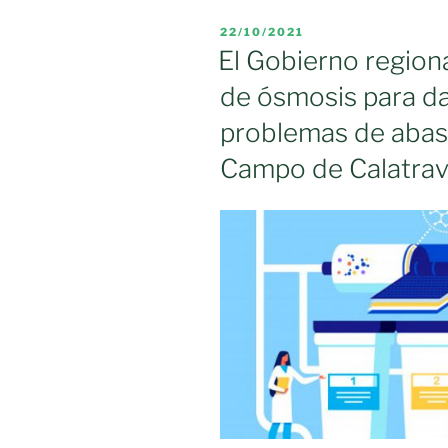
Consorcio
PUBLICADO
22/10/2021
de
EL
El Gobierno regiona
la
de ósmosis para da
Vega
del
problemas de abas
Jabalón
Campo de Calatra
disponen
en
sus
grifos
de
agua
de
calidad»