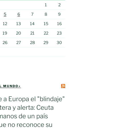
1
2
5
6
7
8
9
12
13
14
15
16
19
20
21
22
23
26
27
28
29
30
EL MUNDO»
e a Europa el "blindaje"
tera y alerta: Ceuta
manos de un país
ue no reconoce su