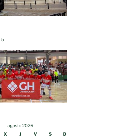
la
agosto 2026
X
J
V
S
D