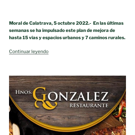
Moral de Calatrava, 5 octubre 2022.- En las últimas
semanas se ha impulsado este plan de mejora de
hasta 15 vías y espacios urbanos y 7 caminos rurales.
«EL
Continuar leyendo
AYUNTAMIENTO
DE
MORAL
INVIERTE
250.000
EUROS
EN
MEJORAS
DE
ASFALTADO,
ACERADOS