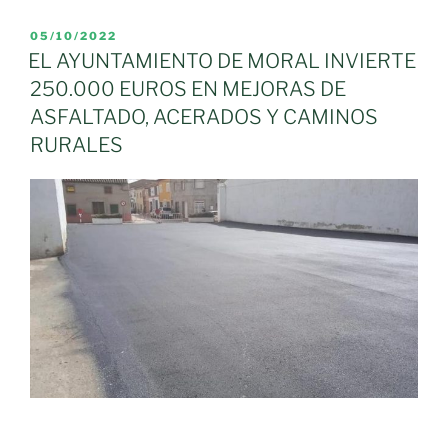
de
Moral
PUBLICADO
05/10/2022
EL
de
EL AYUNTAMIENTO DE MORAL INVIERTE
Calatrava
250.000 EUROS EN MEJORAS DE
solicita
ASFALTADO, ACERADOS Y CAMINOS
la
RURALES
limpieza
de
los
parques
infantiles
de
la
localidad»