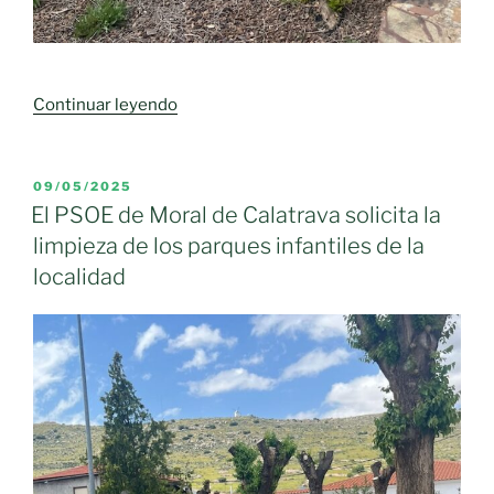
«FALTAN
Continuar leyendo
COSAS
Y
FALTAN
PUBLICADO
09/05/2025
EL
GANAS.»
El PSOE de Moral de Calatrava solicita la
limpieza de los parques infantiles de la
localidad