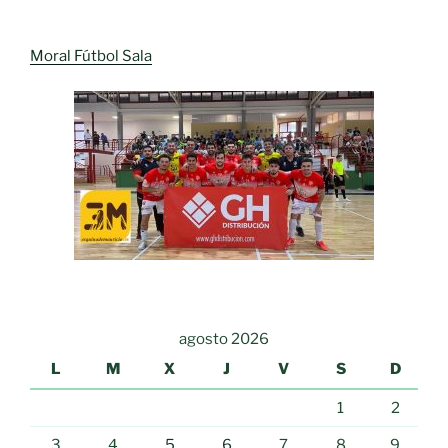
Moral Fútbol Sala
agosto 2026
L
M
X
J
V
S
D
1
2
3
4
5
6
7
8
9