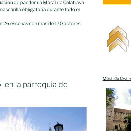
ituación de pandemia Moral de Calatrava
mascarilla obligatoria durante todo el
án 26 escenas con más de 170 actores,
A
Moral de Cva. «
o
 en la parroquia de