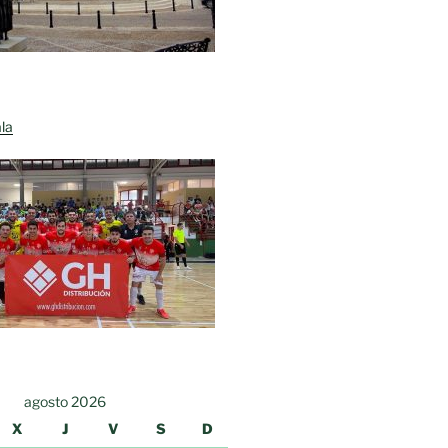
la
agosto 2026
X
J
V
S
D