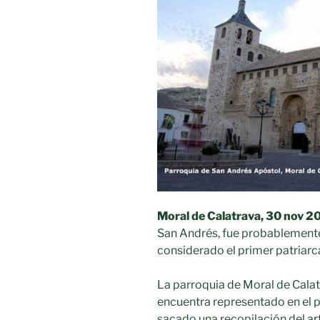
LA
MANCHA»
Moral de Calatrava, 30 nov 20
San Andrés, fue probablemente 
considerado el primer patriarca
La parroquia de Moral de Calat
encuentra representado en el pr
sacado una recopilación del
ar