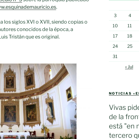
w.esquinademauricio.es
.
3
4
 los siglos XVI o XVII, siendo copias o
10
11
autores conocidos de la época, a
17
18
is Tristán que es original.
24
25
31
« Jul
NOTICIAS «
Vivas pid
de la fron
está "en 
tercero q