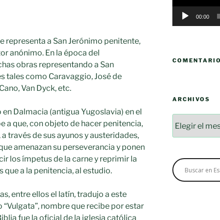
00:00
 representa a San Jerónimo penitente,
or anónimo. En la época del
COMENTARI
chas obras representando a San
es tales como Caravaggio, José de
 Cano, Van Dyck, etc.
ARCHIVOS
́ en Dalmacia (antigua Yugoslavia) en el
Archivos
e a que, con objeto de hacer penitencia,
, a través de sus ayunos y austeridades,
s que amenazan su perseverancia y ponen
ir los ímpetus de la carne y reprimir la
 que a la penitencia, al estudio.
 entre ellos el latín, tradujo a este
 “Vulgata”, nombre que recibe por estar
lia fue la oficial de la iglesia católica