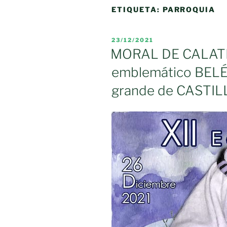
ETIQUETA:
PARROQUIA
PUBLICADO
23/12/2021
EL
MORAL DE CALATR
emblemático BELÉ
grande de CASTI