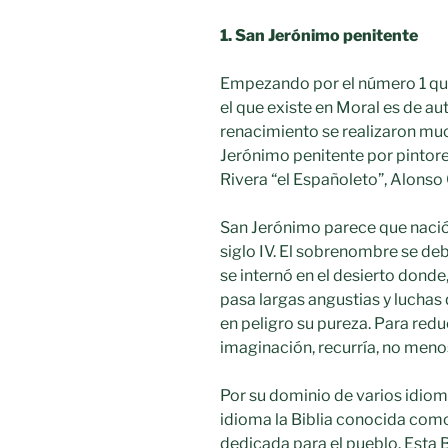
1. San Jerónimo penitente
Empezando por el número 1 que
el que existe en Moral es de aut
renacimiento se realizaron mu
Jerónimo penitente por pintor
Rivera “el Españoleto”, Alonso
San Jerónimo parece que nacio
siglo IV. El sobrenombre se deb
se internó en el desierto donde
pasa largas angustias y lucha
en peligro su pureza. Para reduc
imaginación, recurría, no menos
Por su dominio de varios idiomas,
idioma la Biblia conocida como
dedicada para el pueblo. Esta Bib