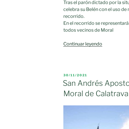
Tras el parón dictado por la s
celebra su Belén con el uso de 
recorrido.
En el recorrido se representar
todos vecinos de Moral
«MORAL
Continuar leyendo
DE
CALATRAV
retoma
su
PUBLICADO
30/11/2021
emblemátic
EL
San Andrés Apostol
BELÉN
Moral de Calatrava
VIVIENTE,
el
más
grande
de
CASTILLA-