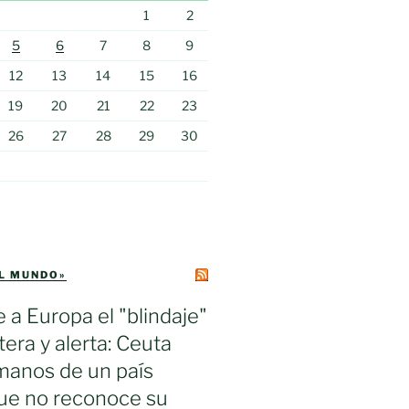
1
2
5
6
7
8
9
12
13
14
15
16
19
20
21
22
23
26
27
28
29
30
EL MUNDO»
e a Europa el "blindaje"
tera y alerta: Ceuta
manos de un país
ue no reconoce su