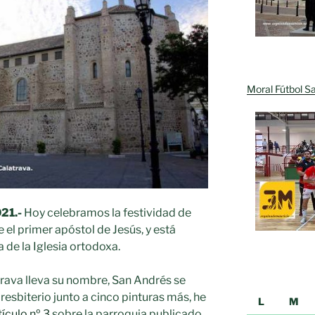
Moral Fútbol Sa
21.-
Hoy celebramos la festividad de
el primer apóstol de Jesús, y está
 de la Iglesia ortodoxa.
rava lleva su nombre, San Andrés se
esbiterio junto a cinco pinturas más, he
L
M
tículo nº 3
sobre la parroquia publicado