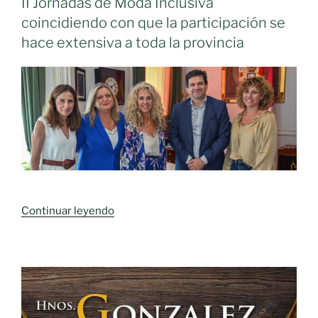
II Jornadas de Moda Inclusiva
horizonte
coincidiendo con que la participación se
laboral
hace extensiva a toda la provincia
a
las
personas
con
discapacidad
en
las
zonas
rurales»
«La
Continuar leyendo
Diputación
se
suma
al
patrocinio
de