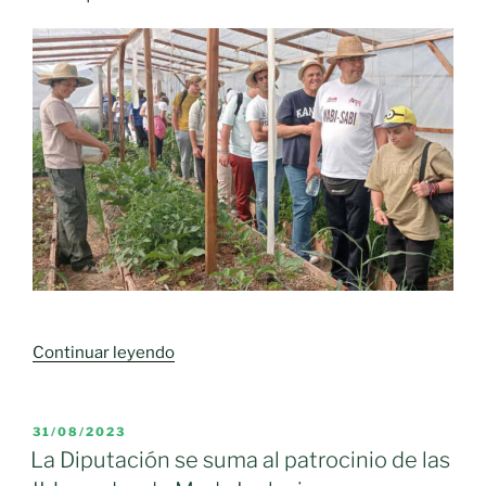
«Las
Continuar leyendo
energías
renovables
abren
PUBLICADO
31/08/2023
EL
un
La Diputación se suma al patrocinio de las
nuevo