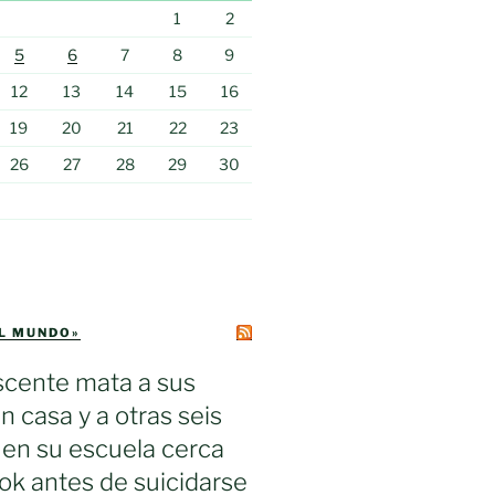
1
2
5
6
7
8
9
12
13
14
15
16
19
20
21
22
23
26
27
28
29
30
EL MUNDO»
scente mata a sus
n casa y a otras seis
en su escuela cerca
k antes de suicidarse