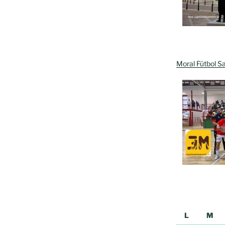
Moral Fútbol Sa
L
M