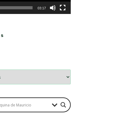
03:17
OS