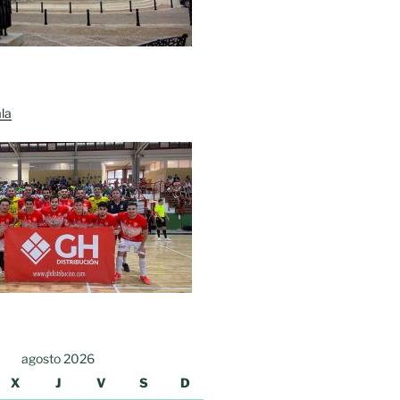
la
agosto 2026
X
J
V
S
D