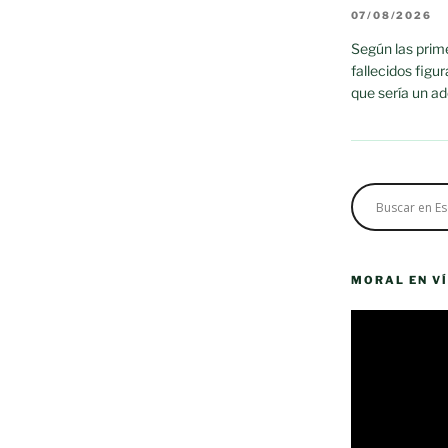
07/08/2026
Según las prime
fallecidos figu
que sería un a
MORAL EN V
Reproductor
de
vídeo