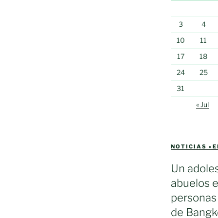
3
4
10
11
17
18
24
25
31
« Jul
NOTICIAS «
Un adole
abuelos e
personas 
de Bangko