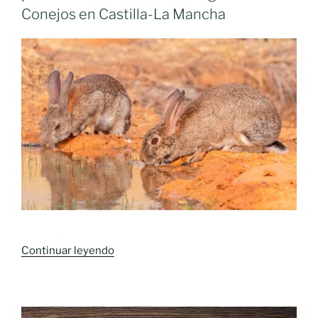
Conejos en Castilla-La Mancha
«Solicitan
Continuar leyendo
el
respaldo
de
los