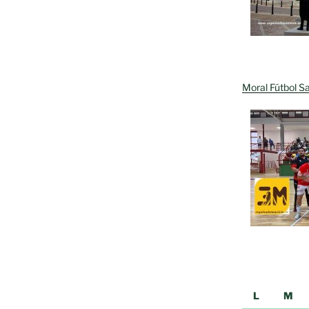
Moral Fútbol Sa
L
M