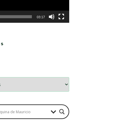
03:17
OS