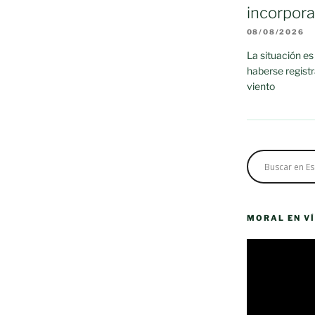
incorpor
08/08/2026
La situación es
haberse regist
viento
MORAL EN V
Reproductor
de
vídeo