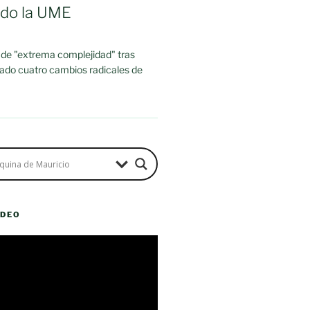
ado la UME
 de "extrema complejidad" tras
rado cuatro cambios radicales de
ÍDEO