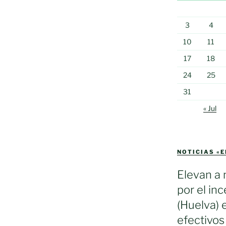
3
4
10
11
17
18
24
25
31
« Jul
NOTICIAS «
Elevan a 
por el in
(Huelva) 
efectivos