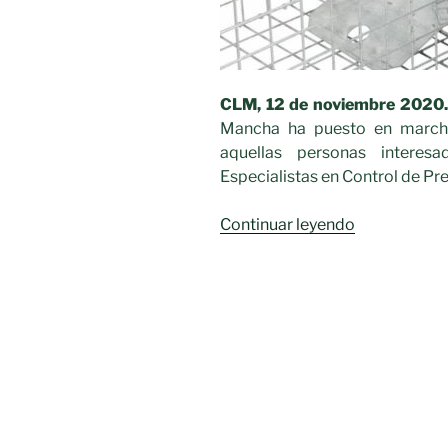
CLM, 12 de noviembre 2020.
Mancha ha puesto en march
aquellas personas interes
Especialistas en Control de Pr
«Cursos
Continuar leyendo
de
formación
de
Especialista
en
Control
de
Predadores