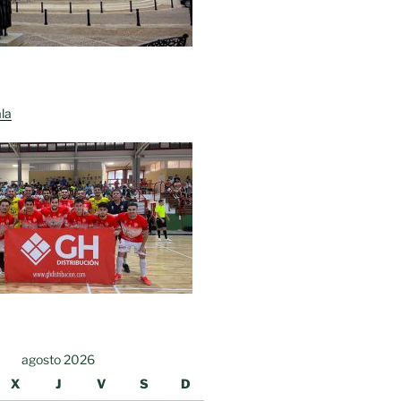
la
agosto 2026
X
J
V
S
D