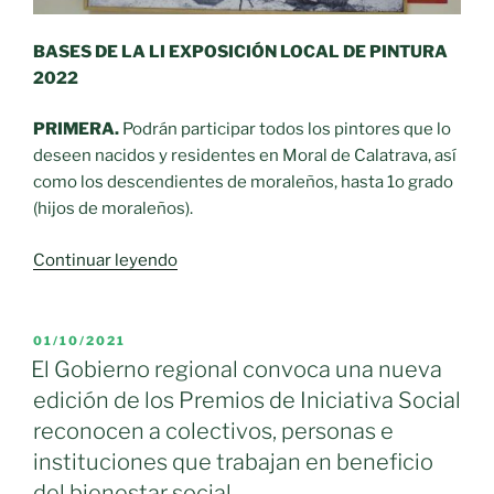
BASES DE LA LI EXPOSICIÓN LOCAL DE PINTURA
2022
PRIMERA.
Podrán participar todos los pintores que lo
deseen nacidos y residentes en Moral de Calatrava, así
como los descendientes de moraleños, hasta 1o grado
(hijos de moraleños).
«LI
Continuar leyendo
Exposición
Local
de
PUBLICADO
01/10/2021
EL
Pintura
El Gobierno regional convoca una nueva
2022.
edición de los Premios de Iniciativa Social
Organiza:
reconocen a colectivos, personas e
Excmo.
instituciones que trabajan en beneficio
Ayuntamiento
del bienestar social