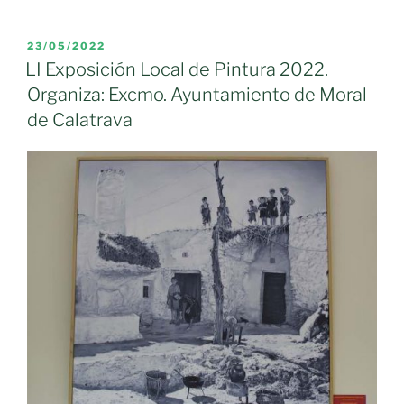
nos
va
el
PUBLICADO
23/05/2022
EL
mes
LI Exposición Local de Pintura 2022.
de
Organiza: Excmo. Ayuntamiento de Moral
mayo.
de Calatrava
Resultado
del
Concurso
Local
de
Cruces.»