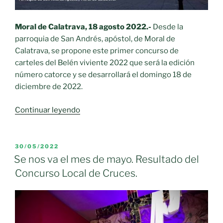
los
Premios
Moral de Calatrava, 18 agosto 2022.-
Desde la
y
parroquia de San Andrés, apóstol, de Moral de
Muestra
Calatrava, se propone este primer concurso de
Mujeres
carteles del Belén viviente 2022 que será la edición
en
número catorce y se desarrollará el domingo 18 de
el
diciembre de 2022.
Arte
‘Amalia
«I
Continuar leyendo
Avia’»
concurso
de
carteles
PUBLICADO
30/05/2022
EL
del
Se nos va el mes de mayo. Resultado del
Belén
Concurso Local de Cruces.
viviente
de
Moral
de