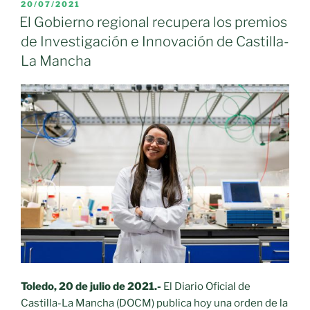
convoca
PUBLICADO
20/07/2021
EL
una
El Gobierno regional recupera los premios
nueva
de Investigación e Innovación de Castilla-
edición
La Mancha
de
los
Premios
de
Iniciativa
Social
reconocen
a
colectivos,
personas
e
instituciones
que
trabajan
Toledo, 20 de julio de 2021.-
El Diario Oficial de
en
Castilla-La Mancha (DOCM) publica hoy una orden de la