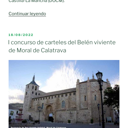
Castilla-La Mancha (DOCM).
«El
Continuar leyendo
Instituto
de
la
PUBLICADO
18/08/2022
EL
Mujer
I concurso de carteles del Belén viviente
amplía
de Moral de Calatrava
hasta
el
9
de
febrero
el
plazo
para
presentar
trabajos
a