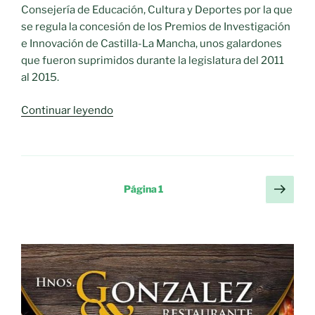
beneficio
Consejería de Educación, Cultura y Deportes por la que
del
se regula la concesión de los Premios de Investigación
bienestar
e Innovación de Castilla-La Mancha, unos galardones
social»
que fueron suprimidos durante la legislatura del 2011
al 2015.
«El
Continuar leyendo
Gobierno
regional
recupera
los
Paginación
Sigu
Página
1
premios
pági
de
de
entradas
Investigación
e
Innovación
de
Castilla-
La