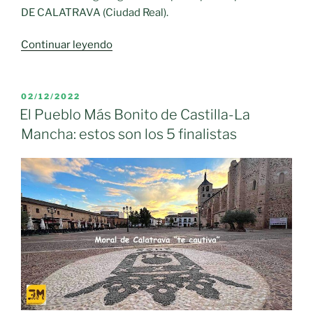
DE CALATRAVA (Ciudad Real).
«Razones
Continuar leyendo
para
votar
a
PUBLICADO
02/12/2022
EL
Moral
El Pueblo Más Bonito de Castilla-La
de
Mancha: estos son los 5 finalistas
Calatrava
«el
pueblo
más
bonito
de
Castilla-
La
Mancha».»