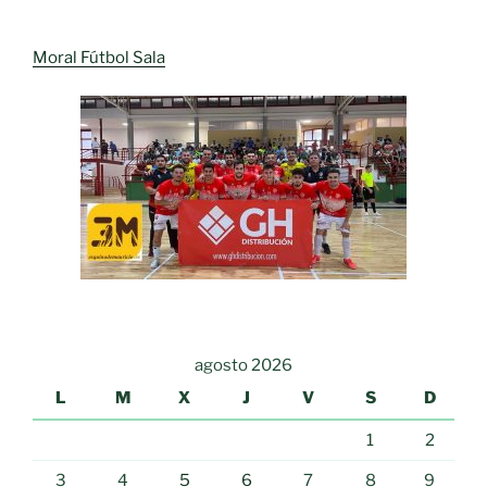
Moral Fútbol Sala
agosto 2026
L
M
X
J
V
S
D
1
2
3
4
5
6
7
8
9