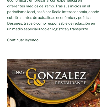
económica y empresarial con experiencia en
diferentes medios del ramo. Tras sus inicios en el
periodismo local, pasó por Radio Intereconomía, donde
cubrió asuntos de actualidad económica y política.
Después, trabajó como responsable de redacción en
un medio especializado en logística y transporte.
«Mario
Continuar leyendo
Talavera,
nuevo
redactor
jefe
de
Food
Retail
&
Service»