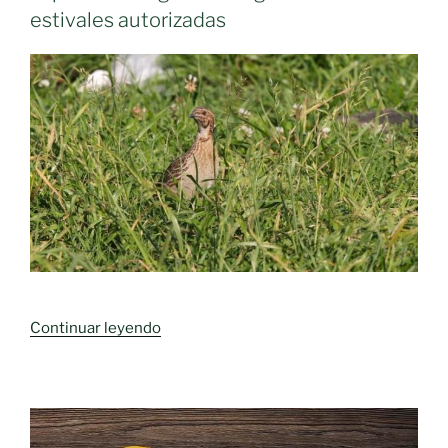
estivales autorizadas
«Castilla-
Continuar leyendo
La
Mancha
abre
el
periodo