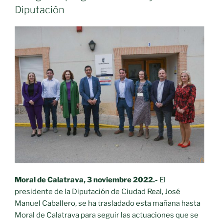
Diputación
para
las
residencias
de
mayores
gestionadas
por
ayuntamientos
de
la
provincia»
Moral de Calatrava, 3 noviembre 2022.-
El
presidente de la Diputación de Ciudad Real, José
Manuel Caballero, se ha trasladado esta mañana hasta
Moral de Calatrava para seguir las actuaciones que se