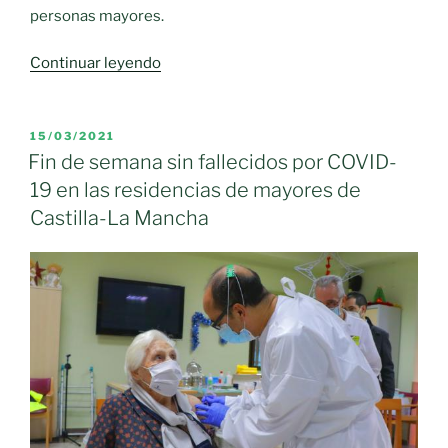
personas mayores.
«‘La
Continuar leyendo
Estantería
Dorada’
llega
PUBLICADO
15/03/2021
EL
a
Fin de semana sin fallecidos por COVID-
58
19 en las residencias de mayores de
residencias,
Castilla-La Mancha
centros
de
mayores
y
hogares
de
pensionistas
y
jubilados
en