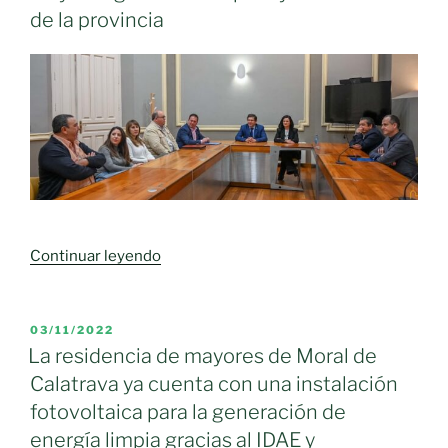
de la provincia
«La
Continuar leyendo
Diputación
pide
a
PUBLICADO
03/11/2022
EL
la
La residencia de mayores de Moral de
Junta
Calatrava ya cuenta con una instalación
más
fotovoltaica para la generación de
apoyo
energía limpia gracias al IDAE y
económico