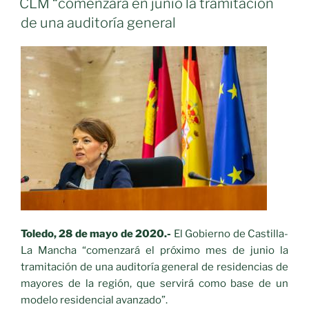
La
CLM “comenzará en junio la tramitación
Mancha
de una auditoría general
no
tienen
casos
positivos
en
Residencias
de
Mayores
tras
la
vacunación
contra
el
Toledo, 28 de mayo de 2020.-
El Gobierno de Castilla-
COVID-
La Mancha “comenzará el próximo mes de junio la
19»
tramitación de una auditoría general de residencias de
mayores de la región, que servirá como base de un
modelo residencial avanzado”.