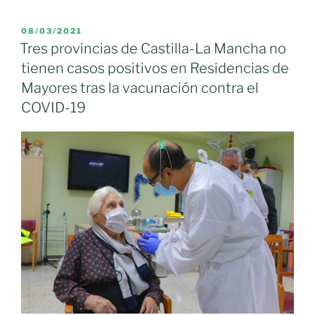
semana
sin
PUBLICADO
08/03/2021
EL
fallecidos
Tres provincias de Castilla-La Mancha no
por
tienen casos positivos en Residencias de
COVID-
Mayores tras la vacunación contra el
19
COVID-19
en
las
residencias
de
mayores
de
Castilla-
La
Mancha»