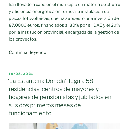
han llevado a cabo en el municipio en materia de ahorro
y eficiencia energética en torno a la instalación de
placas fotovoltaicas, que ha supuesto una inversión de
87.0000 euros, financiados al 80% por el IDAE y el 20%
por la institución provincial, encargada de la gestión de
los proyectos.
«La
Continuar leyendo
residencia
de
mayores
PUBLICADO
16/08/2021
EL
de
‘La Estantería Dorada’ llega a 58
Moral
residencias, centros de mayores y
de
hogares de pensionistas y jubilados en
Calatrava
sus dos primeros meses de
ya
funcionamiento
cuenta
con
una