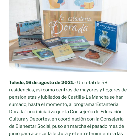
instalación
fotovoltaica
para
la
generación
de
energía
limpia
gracias
al
IDAE
Toledo, 16 de agosto de 2021.-
Un total de 58
y
residencias, así como centros de mayores y hogares de
Diputación»
pensionistas y jubilados de Castilla-La Mancha se han
sumado, hasta el momento, al programa ‘Estantería
Dorada’, una iniciativa que la Consejería de Educación,
Cultura y Deportes, en coordinación con la Consejería
de Bienestar Social, puso en marcha el pasado mes de
junio para acercar la lectura y el entretenimiento a las