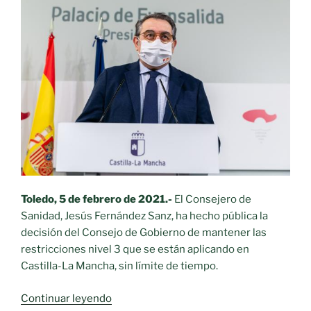
región,
donde
hoy
no
se
han
registrado
fallecidos
por
Covid-
19»
Toledo, 5 de febrero de 2021.-
El Consejero de
Sanidad, Jesús Fernández Sanz, ha hecho pública la
decisión del Consejo de Gobierno de mantener las
restricciones nivel 3 que se están aplicando en
Castilla-La Mancha, sin límite de tiempo.
«Castilla-
Continuar leyendo