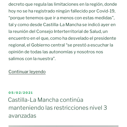
decreto que regula las limitaciones en la región, donde
hoy no se ha registrado ningún fallecido por Covid-19,
“porque tenemos que ir a menos con estas medidas”,
tal y como desde Castilla-La Mancha se indicó ayer en
la reunión del Consejo Interterritorial de Salud, un
encuentro en el que, como ha desvelado el presidente
regional, el Gobierno central “se prestó a escuchar la
opinión de todas las autonomías y nosotros nos
salimos con la nuestra”.
«La
Continuar leyendo
semana
próxima
se
PUBLICADO
05/02/2021
EL
rebajan
Castilla-La Mancha continúa
las
manteniendo las restricciones nivel 3
restricciones
avanzadas
en
la