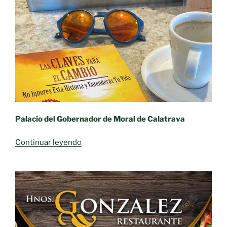
Palacio del Gobernador de Moral de Calatrava
«Presentación
Continuar leyendo
del
libro
Best
Seller
“Las
Claves