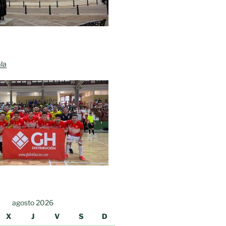
la
agosto 2026
X
J
V
S
D