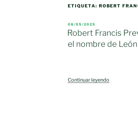
ETIQUETA:
ROBERT FRAN
PUBLICADO
08/05/2025
EL
Robert Francis Pr
el nombre de León
«Robert
Continuar leyendo
Francis
Prevost,
nuevo
Papa
asume
el
nombre