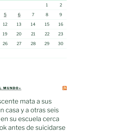
1
2
5
6
7
8
9
12
13
14
15
16
19
20
21
22
23
26
27
28
29
30
EL MUNDO»
scente mata a sus
n casa y a otras seis
en su escuela cerca
k antes de suicidarse