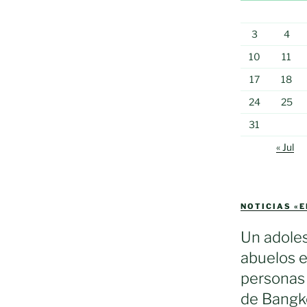
3
4
10
11
17
18
24
25
31
« Jul
NOTICIAS «
Un adole
abuelos e
personas 
de Bangko