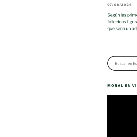
07/08/2026
Según las prime
fallecidos figu
que sería un a
MORAL EN V
Reproductor
de
vídeo