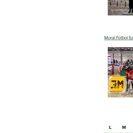
Moral Fútbol Sa
L
M