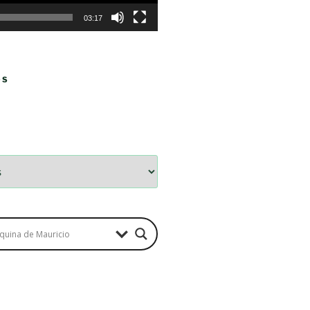
03:17
OS