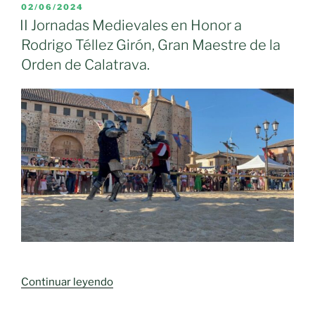
PUBLICADO
02/06/2024
EL
II Jornadas Medievales en Honor a
Rodrigo Téllez Girón, Gran Maestre de la
Orden de Calatrava.
«II
Continuar leyendo
Jornadas
Medievales