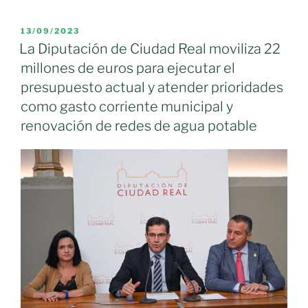
en
el
PUBLICADO
13/09/2023
EL
Pleno
La Diputación de Ciudad Real moviliza 22
que
millones de euros para ejecutar el
los
presupuesto actual y atender prioridades
ayuntamientos
como gasto corriente municipal y
subirán
renovación de redes de agua potable
sus
tasas
de
basura
obligados
por
un
impuesto
cuantificado
por
el