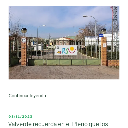
RSU
inaugurado
hoy
en
Almagro»
««Más
Continuar leyendo
de
30
años
PUBLICADO
03/11/2023
EL
respirando
Valverde recuerda en el Pleno que los