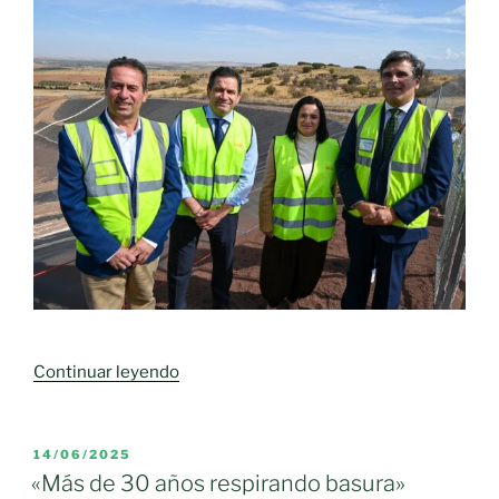
«Tercer
Continuar leyendo
vaso
de
vertido
PUBLICADO
14/06/2025
EL
del
«Más de 30 años respirando basura»