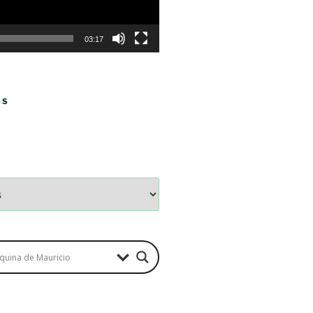
03:17
OS