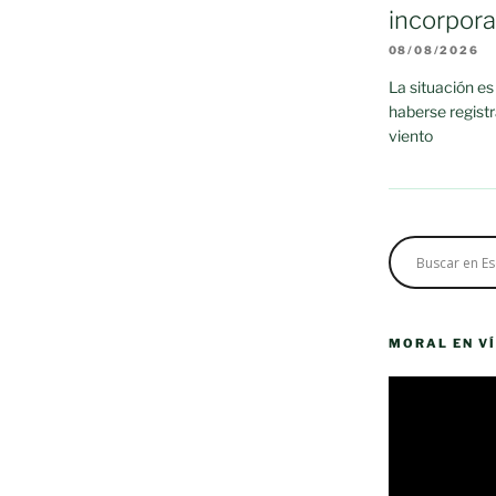
incorpor
08/08/2026
La situación es
haberse regist
viento
MORAL EN V
Reproductor
de
vídeo