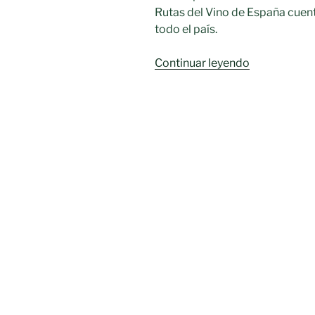
Rutas del Vino de España cuen
todo el país.
«Valdepeñas
Continuar leyendo
se
incorpora
a
Rutas
del
Vino
de
España»