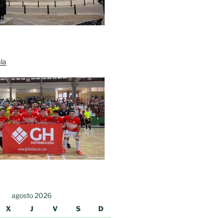
la
agosto 2026
X
J
V
S
D