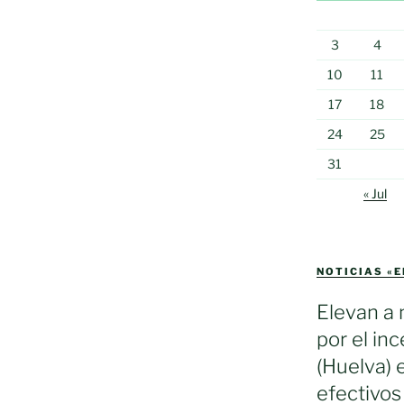
3
4
10
11
17
18
24
25
31
« Jul
NOTICIAS «
Elevan a 
por el in
(Huelva) 
efectivos