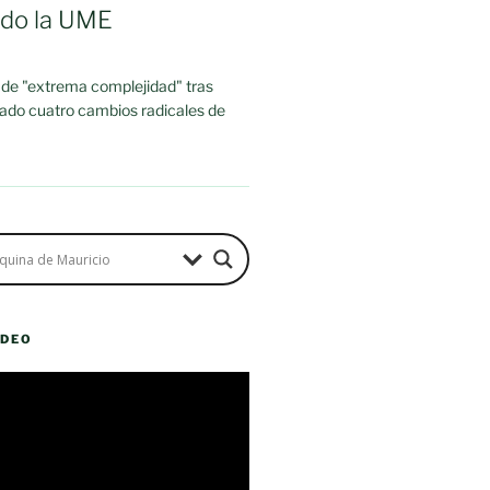
ado la UME
 de "extrema complejidad" tras
rado cuatro cambios radicales de
ÍDEO