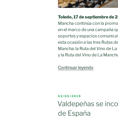
Toledo, 17 de septiembre de 
Mancha continúa con la promoc
en el marco de una campaña qu
soportes y espacios comunicat
esta ocasión a las tres Rutas de
Mancha: la Ruta del Vino de La
y la Ruta del Vino de La Manchu
«Promoción
Continuar leyendo
Rutas
del
Vino
de
PUBLICADO
02/05/2019
la
EL
Valdepeñas se inco
región
de España
a
través