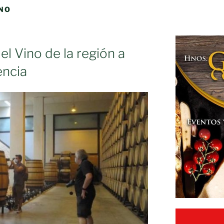
INO
l Vino de la región a
encia