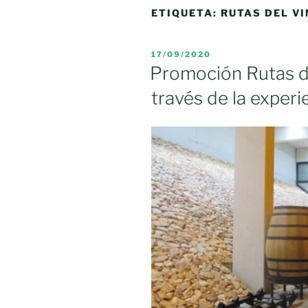
ETIQUETA:
RUTAS DEL V
PUBLICADO
17/09/2020
EL
Promoción Rutas de
través de la experi