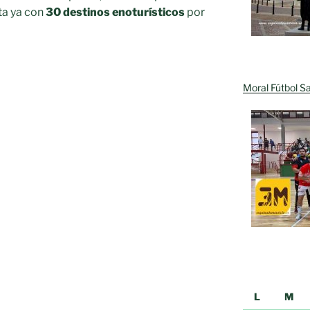
ta ya con
30 destinos enoturísticos
por
Moral Fútbol Sa
L
M