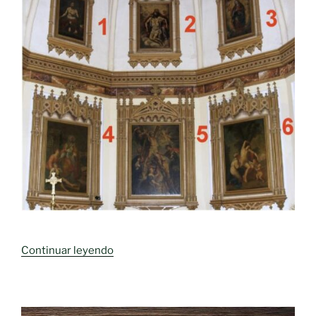
«San
Continuar leyendo
Sebastián
en
Moral