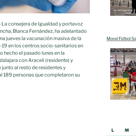
-
La consejera de Igualdad y portavoz
ancha, Blanca Fernández, ha adelantado
a jueves la vacunación masiva de la
Moral Fútbol Sa
19 en los centros socio-sanitarios en
lo hecho el pasado lunes en la
alajara con Araceli (residente) y
 junto al resto de residentes y
tal 189 personas que completaron su
L
M