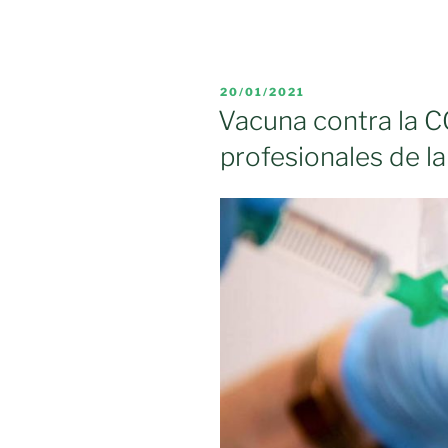
se
opone
rotundamen
a
PUBLICADO
20/01/2021
que
EL
Vacuna contra la 
los
profesionales de l
docentes
asuman
competenci
sanitarias»