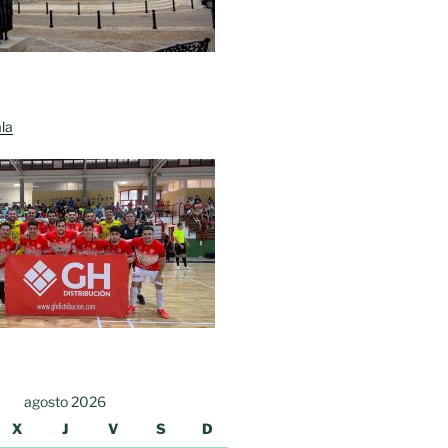
la
agosto 2026
X
J
V
S
D