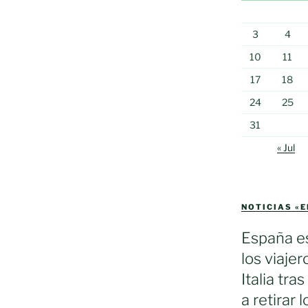
3
4
es
10
11
17
18
24
25
31
« Jul
NOTICIAS «
España es
los viaje
Italia tra
a retirar 