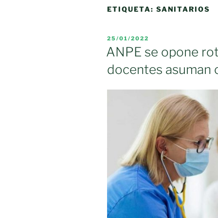
ETIQUETA:
SANITARIOS
PUBLICADO
25/01/2022
EL
ANPE se opone rot
docentes asuman c