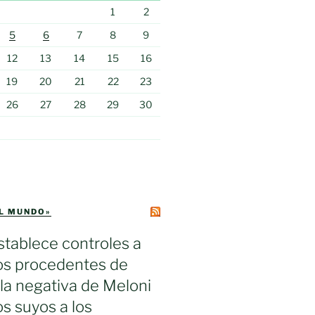
1
2
5
6
7
8
9
12
13
14
15
16
19
20
21
22
23
26
27
28
29
30
EL MUNDO»
tablece controles a
ros procedentes de
s la negativa de Meloni
los suyos a los