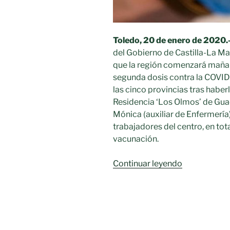
Toledo, 20 de enero de 2020.
del Gobierno de Castilla-La M
que la región comenzará mañan
segunda dosis contra la COVID-
las cinco provincias tras haber
Residencia ‘Los Olmos’ de Guad
Mónica (auxiliar de Enfermería)
trabajadores del centro, en to
vacunación.
«Vacuna
Continuar leyendo
contra
la
COVID
a
más