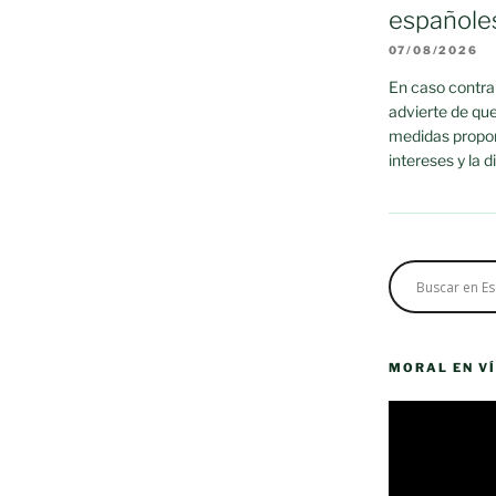
españole
07/08/2026
En caso contrar
advierte de que
medidas propor
intereses y la 
MORAL EN V
Reproductor
de
vídeo