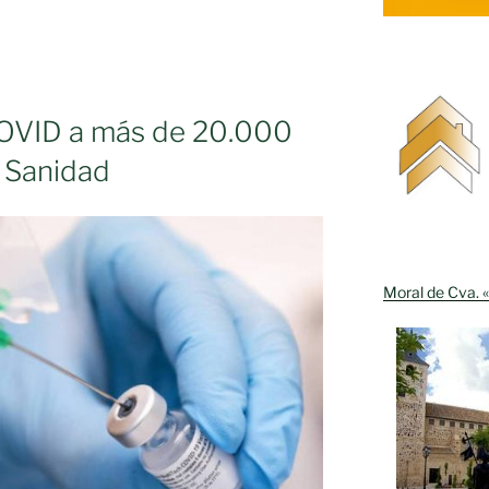
te
COVID a más de 20.000
a Sanidad
as
Moral de Cva. «