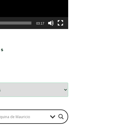
03:17
OS