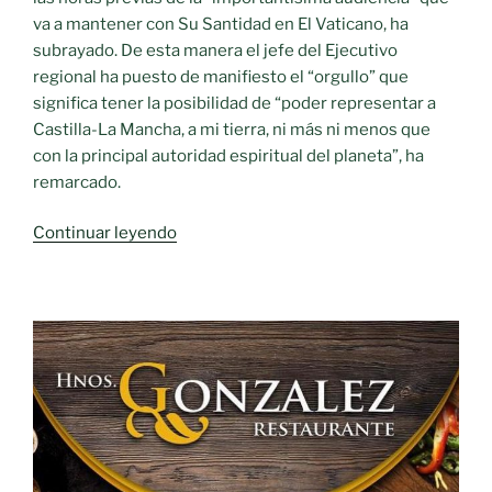
va a mantener con Su Santidad en El Vaticano, ha
subrayado. De esta manera el jefe del Ejecutivo
regional ha puesto de manifiesto el “orgullo” que
significa tener la posibilidad de “poder representar a
Castilla-La Mancha, a mi tierra, ni más ni menos que
con la principal autoridad espiritual del planeta”, ha
remarcado.
«García-
Continuar leyendo
Page
alaba
la
“autoridad
moral”
del
Papa
Francisco
y