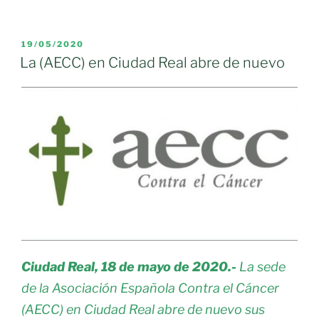
Federación
de
Mujeres
PUBLICADO
19/05/2020
EL
y
La (AECC) en Ciudad Real abre de nuevo
Familias
del
Ámbito
Rural
(AMFAR)
inaugura
su
sede
de
Moral
de
Calatrava»
Ciudad Real, 18 de mayo de 2020.-
La sede
de la Asociación Española Contra el Cáncer
(AECC) en Ciudad Real abre de nuevo sus