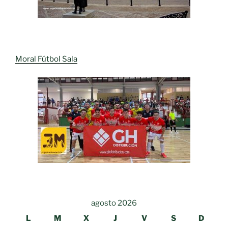
Moral Fútbol Sala
agosto 2026
L
M
X
J
V
S
D