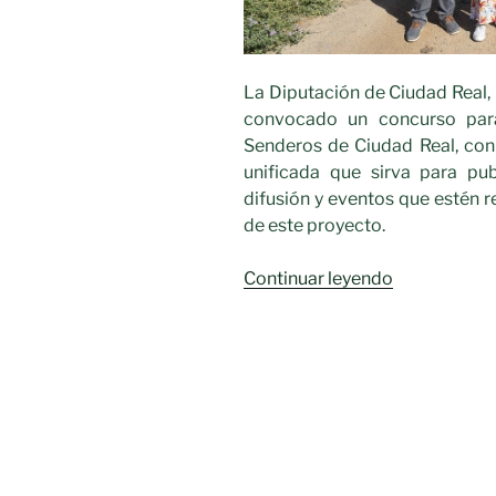
La Diputación de Ciudad Real, 
convocado un concurso para
Senderos de Ciudad Real, con 
unificada que sirva para pub
difusión y eventos que estén r
de este proyecto.
«“Red
Continuar leyendo
de
Senderos
de
Ciudad
Real”»