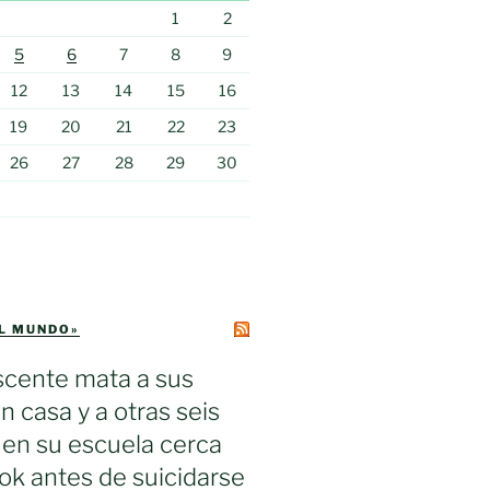
1
2
5
6
7
8
9
12
13
14
15
16
19
20
21
22
23
26
27
28
29
30
EL MUNDO»
scente mata a sus
n casa y a otras seis
en su escuela cerca
k antes de suicidarse