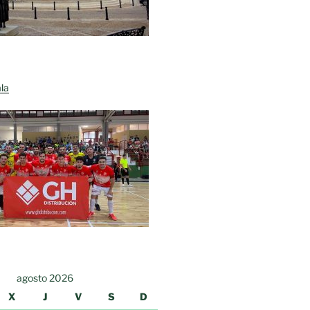
la
agosto 2026
X
J
V
S
D