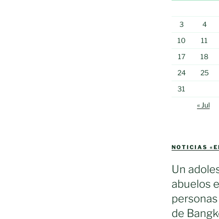
3
4
10
11
17
18
24
25
31
« Jul
NOTICIAS «
Un adole
abuelos e
personas 
de Bangko