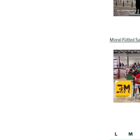
Moral Fútbol Sa
L
M