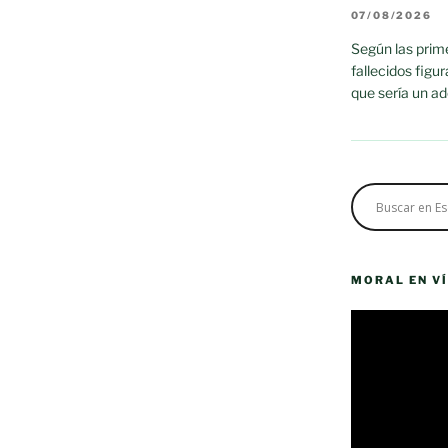
07/08/2026
Según las prime
fallecidos figu
que sería un a
MORAL EN V
Reproductor
de
vídeo