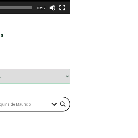
03:17
OS