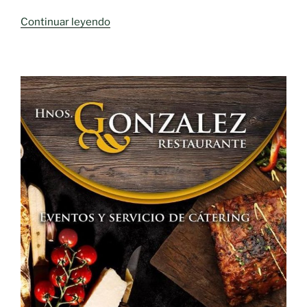
«Publicados
Continuar leyendo
los
temarios
correspondientes
a
las
oposiciones»