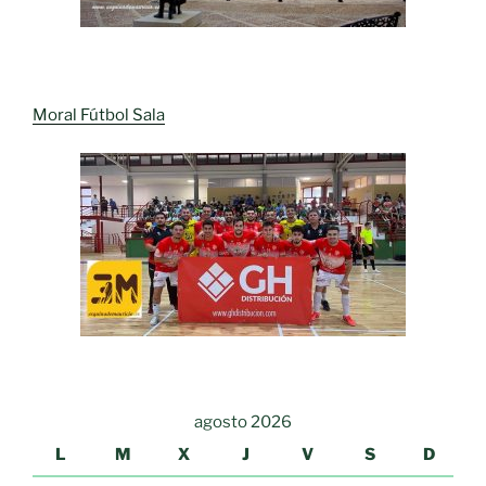
Moral Fútbol Sala
agosto 2026
L
M
X
J
V
S
D