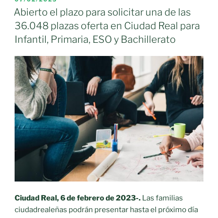
EL
ayudas
Abierto el plazo para solicitar una de las
por
36.048 plazas oferta en Ciudad Real para
132.500
Infantil, Primaria, ESO y Bachillerato
euros
para
la
elaboración
de
planes
municipales
de
protección
civil»
Ciudad Real, 6 de febrero de 2023-.
Las familias
ciudadrealeñas podrán presentar hasta el próximo día