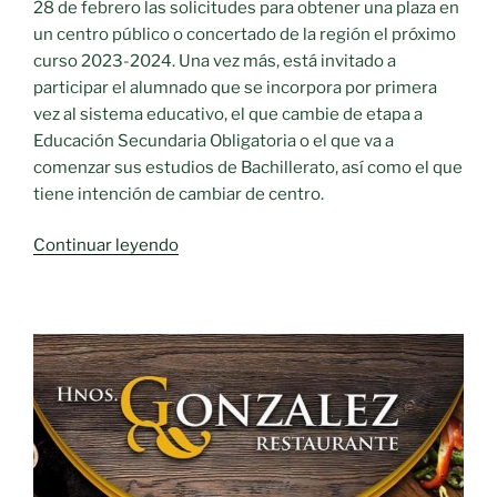
28 de febrero las solicitudes para obtener una plaza en
un centro público o concertado de la región el próximo
curso 2023-2024. Una vez más, está invitado a
participar el alumnado que se incorpora por primera
vez al sistema educativo, el que cambie de etapa a
Educación Secundaria Obligatoria o el que va a
comenzar sus estudios de Bachillerato, así como el que
tiene intención de cambiar de centro.
«Abierto
Continuar leyendo
el
plazo
para
solicitar
una
de
las
36.048
plazas