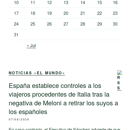
10
11
12
13
14
15
16
17
18
19
20
21
22
23
24
25
26
27
28
29
30
31
« Jul
NOTICIAS «EL MUNDO»
España establece controles a los
viajeros procedentes de Italia tras la
negativa de Meloni a retirar los suyos a
los españoles
07/08/2026
En caso contrario, el Ejecutivo de Sánchez advierte de que