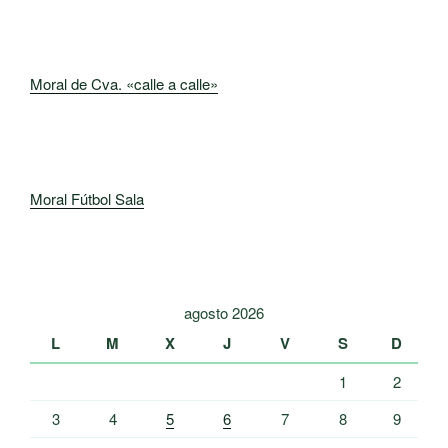
Moral de Cva. «calle a calle»
Moral Fútbol Sala
agosto 2026
L
M
X
J
V
S
D
1
2
3
4
5
6
7
8
9