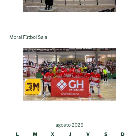
Moral Fútbol Sala
agosto 2026
L
M
X
J
V
S
D