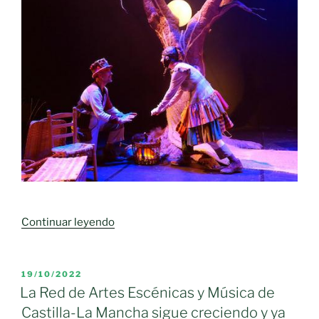
editadas
para
las
diferentes
colecciones
de
la
Biblioteca
de
Autores
Manchegos»
«La
Continuar leyendo
Red
de
Artes
PUBLICADO
19/10/2022
EL
Escénicas
La Red de Artes Escénicas y Música de
ofrece
Castilla-La Mancha sigue creciendo y ya