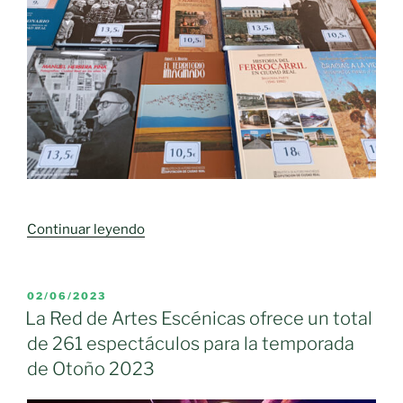
la
XXXII
Muestra
Provincial
de
Teatro»
«Abierto
Continuar leyendo
el
plazo
de
PUBLICADO
02/06/2023
EL
presentación
La Red de Artes Escénicas ofrece un total
de
de 261 espectáculos para la temporada
obras
de Otoño 2023
que
serán