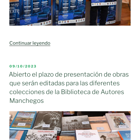
para
la
temporada
de
primavera
2024»
«La
Continuar leyendo
Diputación
acerca
el
PUBLICADO
09/10/2023
EL
arte
Abierto el plazo de presentación de obras
escénico
que serán editadas para las diferentes
profesional
colecciones de la Biblioteca de Autores
y
Manchegos
aficionado
a
ocho
localidades
con