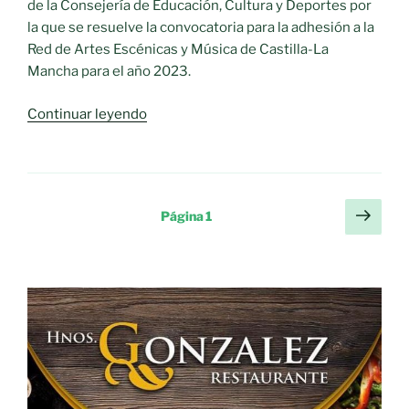
de la Consejería de Educación, Cultura y Deportes por
la que se resuelve la convocatoria para la adhesión a la
Red de Artes Escénicas y Música de Castilla-La
Mancha para el año 2023.
«La
Continuar leyendo
Red
de
Artes
Escénicas
Paginación
Sigu
Página
1
y
pági
de
Música
entradas
de
Castilla-
La
Mancha
sigue
creciendo
y