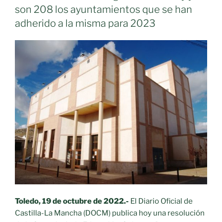
un
son 208 los ayuntamientos que se han
total
adherido a la misma para 2023
de
261
espectáculos
para
la
temporada
de
Otoño
2023»
Toledo, 19 de octubre de 2022.-
El Diario Oficial de
Castilla-La Mancha (DOCM) publica hoy una resolución