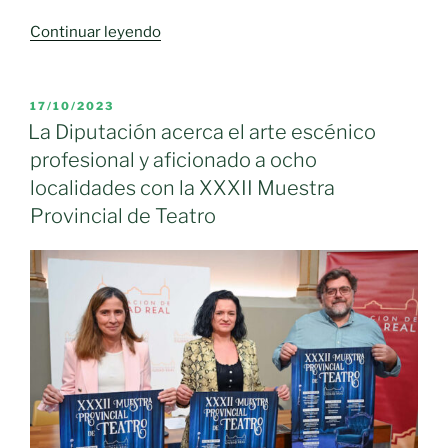
Teatro
con
«El
Continuar leyendo
‘El
Gobierno
Fantasma
regional
de
ofrece
PUBLICADO
17/10/2023
Canterville’»
EL
a
La Diputación acerca el arte escénico
los
profesional y aficionado a ocho
ayuntamientos
localidades con la XXXII Muestra
de
Provincial de Teatro
la
Red
de
Artes
Escénicas
un
total
de
264
espectáculos