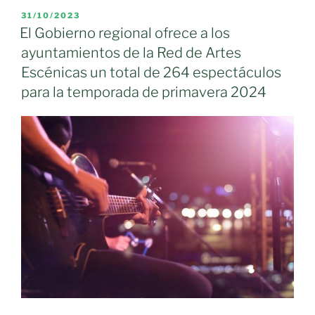
de
PUBLICADO
31/10/2023
EL
Teatro
El Gobierno regional ofrece a los
tendrá
ayuntamientos de la Red de Artes
entrada
Escénicas un total de 264 espectáculos
libre.
para la temporada de primavera 2024
El
grupo
Calderón
abre
este
viernes
en
Almagro
el
X
Encuentro
Provincial
de