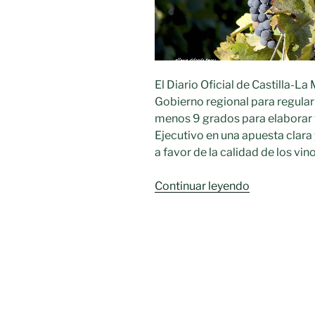
El Diario Oficial de Castilla-L
Gobierno regional para regular
menos 9 grados para elaborar v
Ejecutivo en una apuesta clara
a favor de la calidad de los vin
«Mañana
Continuar leyendo
se
publica
la
orden
que
regula
la