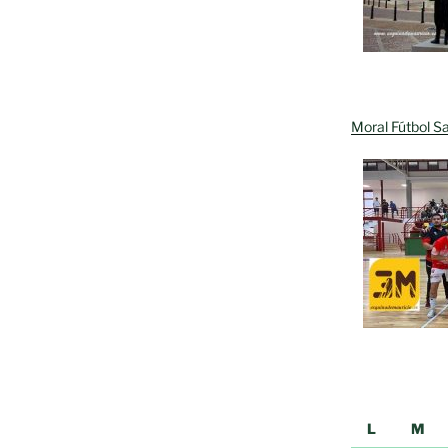
Moral Fútbol Sa
L
M