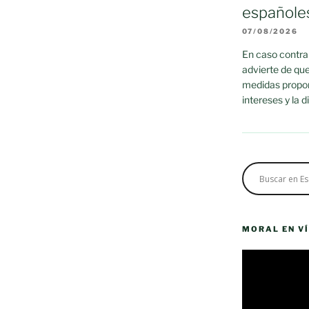
españole
07/08/2026
En caso contrar
advierte de que
medidas propor
intereses y la 
MORAL EN V
Reproductor
de
vídeo