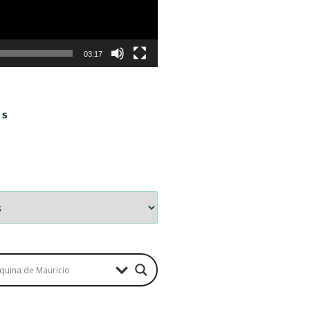
03:17
OS