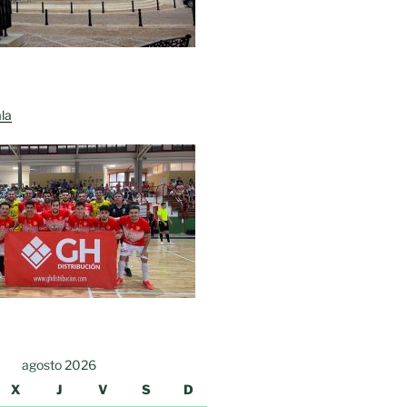
la
agosto 2026
X
J
V
S
D