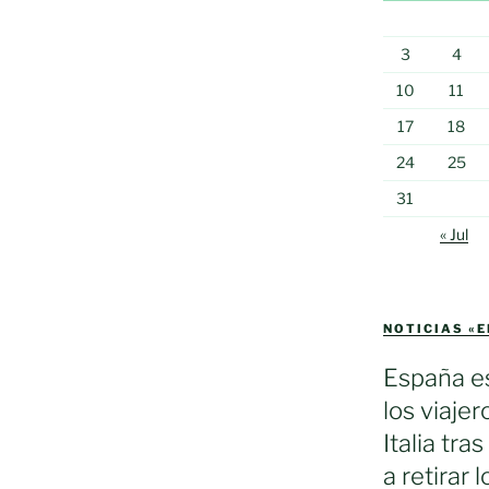
3
4
10
11
17
18
24
25
31
« Jul
NOTICIAS «
España es
los viaje
Italia tra
a retirar 