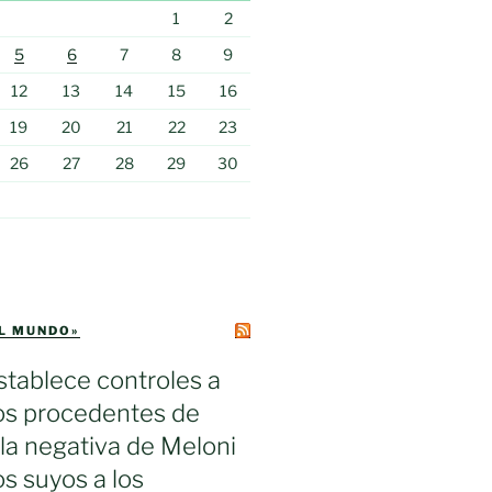
1
2
5
6
7
8
9
12
13
14
15
16
19
20
21
22
23
26
27
28
29
30
EL MUNDO»
tablece controles a
ros procedentes de
s la negativa de Meloni
los suyos a los