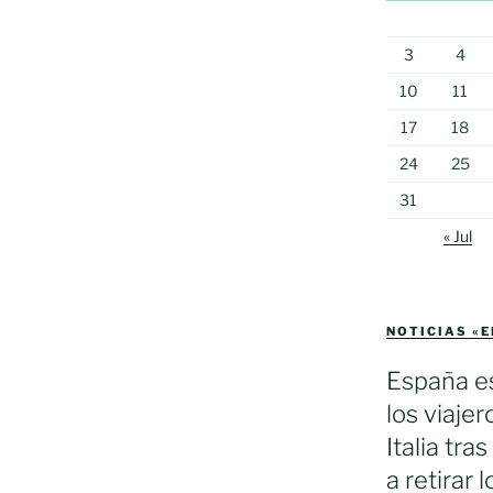
3
4
10
11
17
18
24
25
31
« Jul
NOTICIAS «
España es
los viaje
Italia tra
a retirar 