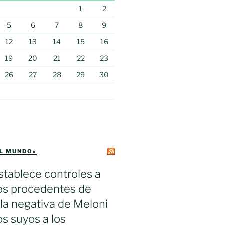
1
2
5
6
7
8
9
12
13
14
15
16
19
20
21
22
23
26
27
28
29
30
EL MUNDO»
tablece controles a
ros procedentes de
s la negativa de Meloni
los suyos a los