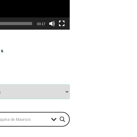
03:17
OS