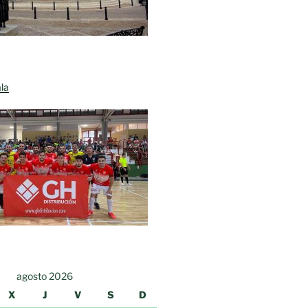
la
agosto 2026
X
J
V
S
D