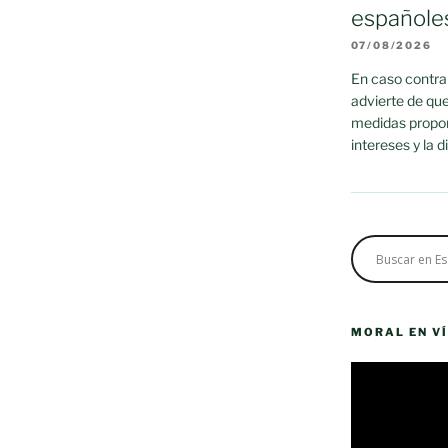
españole
07/08/2026
En caso contrar
advierte de que
medidas propor
intereses y la 
MORAL EN V
Reproductor
de
vídeo