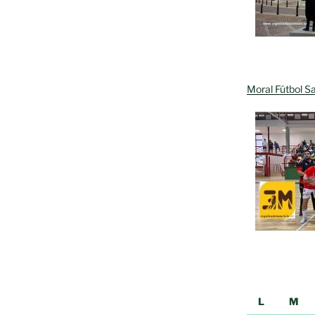
Moral Fútbol Sa
L
M