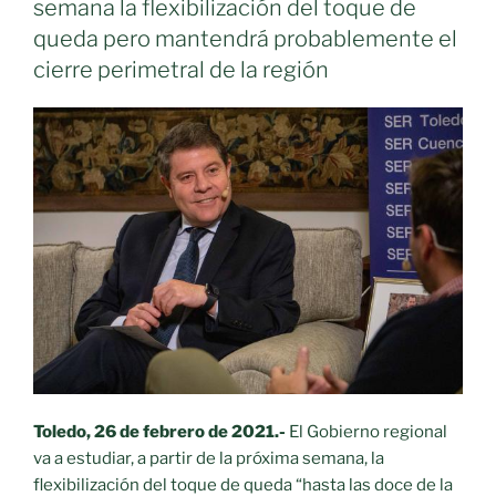
semana la flexibilización del toque de
perimetral
queda pero mantendrá probablemente el
y
cierre perimetral de la región
el
toque
de
queda
será
de
00:00
horas
a
6:00
horas
de
la
mañana
Toledo, 26 de febrero de 2021.-
El Gobierno regional
desde
va a estudiar, a partir de la próxima semana, la
el
flexibilización del toque de queda “hasta las doce de la