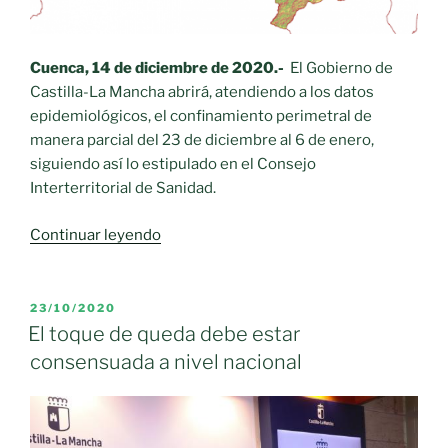
Cuenca, 14 de diciembre de 2020.-
El Gobierno de
Castilla-La Mancha abrirá, atendiendo a los datos
epidemiológicos, el confinamiento perimetral de
manera parcial del 23 de diciembre al 6 de enero,
siguiendo así lo estipulado en el Consejo
Interterritorial de Sanidad.
«Se
Continuar leyendo
abrirá
el
confinamiento
PUBLICADO
23/10/2020
EL
perimetral
El toque de queda debe estar
del
consensuada a nivel nacional
23
de
diciembre