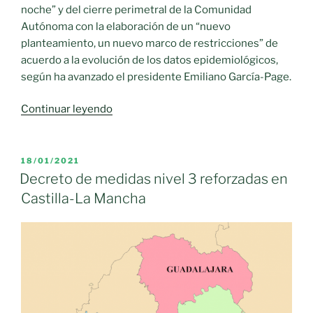
sábado»
noche” y del cierre perimetral de la Comunidad
Autónoma con la elaboración de un “nuevo
planteamiento, un nuevo marco de restricciones” de
acuerdo a la evolución de los datos epidemiológicos,
según ha avanzado el presidente Emiliano García-Page.
«El
Continuar leyendo
Gobierno
regional
estudiará
PUBLICADO
18/01/2021
EL
la
Decreto de medidas nivel 3 reforzadas en
próxima
Castilla-La Mancha
semana
la
flexibilización
del
toque
de
queda