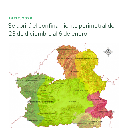
de
medidas
nivel
PUBLICADO
14/12/2020
EL
3
Se abrirá el confinamiento perimetral del
reforzadas
23 de diciembre al 6 de enero
en
Castilla-
La
Mancha»