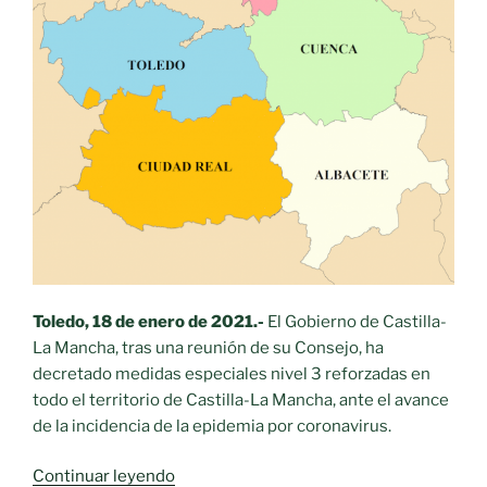
pero
mantendrá
probablemente
el
cierre
perimetral
de
la
región»
Toledo, 18 de enero de 2021.-
El Gobierno de Castilla-
La Mancha, tras una reunión de su Consejo, ha
decretado medidas especiales nivel 3 reforzadas en
todo el territorio de Castilla-La Mancha, ante el avance
de la incidencia de la epidemia por coronavirus.
«Decreto
Continuar leyendo